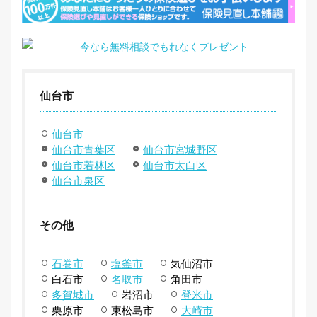
仙台市
仙台市
仙台市青葉区
仙台市宮城野区
仙台市若林区
仙台市太白区
仙台市泉区
その他
石巻市
塩釜市
気仙沼市
白石市
名取市
角田市
多賀城市
岩沼市
登米市
栗原市
東松島市
大崎市