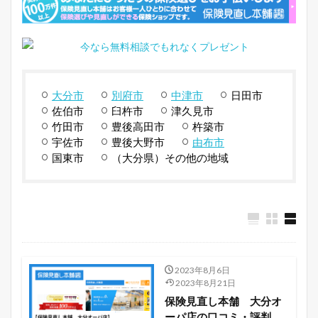
大分市
別府市
中津市
日田市
佐伯市
臼杵市
津久見市
竹田市
豊後高田市
杵築市
宇佐市
豊後大野市
由布市
国東市
（大分県）その他の地域
2023年8月6日
2023年8月21日
保険見直し本舗 大分オ
ーパ店の口コミ・評判