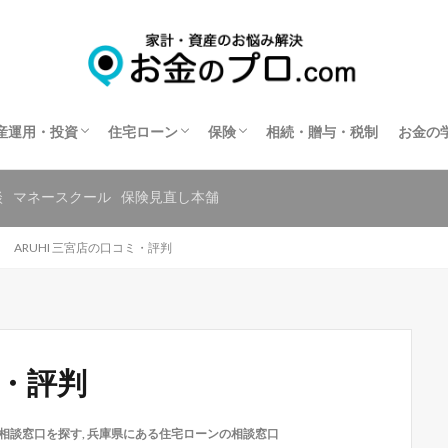
不動産投資
住宅ローン相談
住宅ローンの相談窓口を探す
保険相談
保険の窓口を探す
共済の相談窓口を探す
産運用・投資
住宅ローン
保険
相続・贈与・税制
お金の
不動産投資
住宅ローン相談
住宅ローンの相談窓口を探す
保険相談
保険の窓口を探す
共済の相談窓口を探す
談
マネースクール
保険見直し本舗
ARUHI 三宮店の口コミ・評判
ミ・評判
相談窓口を探す
,
兵庫県にある住宅ローンの相談窓口