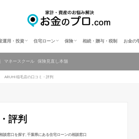
不動産投資
住宅ローン相談
住宅ローンの相談窓口を探す
保険相談
保険の窓口を探す
共済の相談窓口を探す
産運用・投資
住宅ローン
保険
相続・贈与・税制
お金の
不動産投資
住宅ローン相談
住宅ローンの相談窓口を探す
保険相談
保険の窓口を探す
共済の相談窓口を探す
談
マネースクール
保険見直し本舗
ARUHI 稲毛店の口コミ・評判
ミ・評判
相談窓口を探す
,
千葉県にある住宅ローンの相談窓口