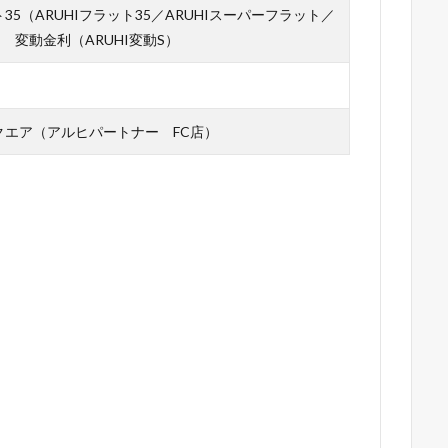
5（ARUHIフラット35／ARUHIスーパーフラット／
） 変動金利（ARUHI変動S）
エア（アルヒパートナー FC店）