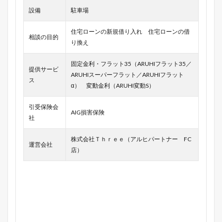
設備
駐車場
住宅ローンの新規借り入れ 住宅ローンの借
相談の目的
り換え
固定金利・フラット35（ARUHIフラット35／
提供サービ
ARUHIスーパーフラット／ARUHIフラット
ス
α） 変動金利（ARUHI変動S）
引受保険会
AIG損害保険
社
株式会社Ｔｈｒｅｅ（アルヒパートナー FC
運営会社
店）