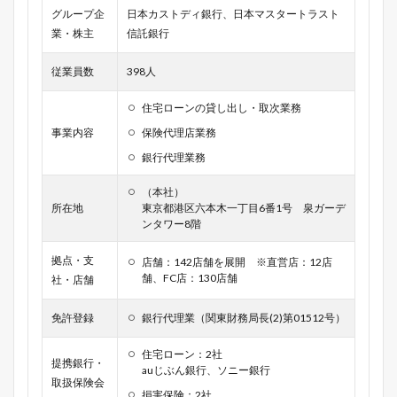
グループ企
日本カストディ銀行、日本マスタートラスト
業・株主
信託銀行
従業員数
398人
住宅ローンの貸し出し・取次業務
事業内容
保険代理店業務
銀行代理業務
（本社）
所在地
東京都港区六本木一丁目6番1号 泉ガーデ
ンタワー8階
拠点・支
店舗：142店舗を展開 ※直営店：12店
舗、FC店：130店舗
社・店舗
免許登録
銀行代理業（関東財務局長(2)第01512号）
住宅ローン：2社
提携銀行・
auじぶん銀行、ソニー銀行
取扱保険会
損害保険：2社