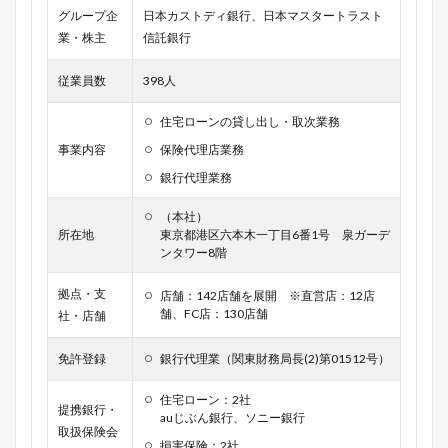
グループ企
日本カストディ銀行、日本マスタートラスト
業・株主
信託銀行
従業員数
398人
住宅ローンの貸し出し・取次業務
事業内容
保険代理店業務
銀行代理業務
（本社）
所在地
東京都港区六本木一丁目6番1号 泉ガーデ
ンタワー8階
拠点・支
店舗：142店舗を展開 ※直営店：12店
舗、FC店：130店舗
社・店舗
免許登録
銀行代理業（関東財務局長(2)第01512号）
住宅ローン：2社
提携銀行・
auじぶん銀行、ソニー銀行
取扱保険会
損害保険：2社