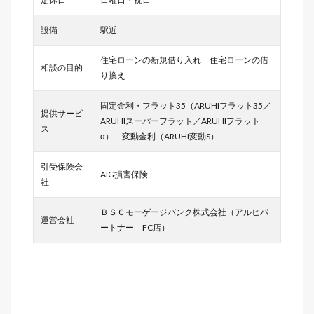
設備
駅近
住宅ローンの新規借り入れ 住宅ローンの借
相談の目的
り換え
固定金利・フラット35（ARUHIフラット35／
提供サービ
ARUHIスーパーフラット／ARUHIフラット
ス
α） 変動金利（ARUHI変動S）
引受保険会
AIG損害保険
社
ＢＳＣモーゲージバンク株式会社（アルヒパ
運営会社
ートナー FC店）