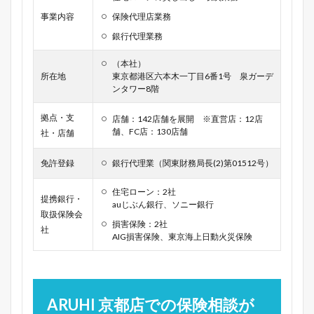
事業内容
保険代理店業務
銀行代理業務
（本社）
所在地
東京都港区六本木一丁目6番1号 泉ガーデ
ンタワー8階
拠点・支
店舗：142店舗を展開 ※直営店：12店
舗、FC店：130店舗
社・店舗
免許登録
銀行代理業（関東財務局長(2)第01512号）
住宅ローン：2社
提携銀行・
auじぶん銀行、ソニー銀行
取扱保険会
損害保険：2社
社
AIG損害保険、東京海上日動火災保険
ARUHI 京都店での保険相談が