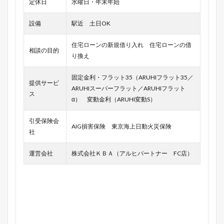
定休日
水曜日・年末年始
設備
駅近 土日OK
住宅ローンの新規借り入れ 住宅ローンの借
相談の目的
り換え
固定金利・フラット35（ARUHIフラット35／
提供サービ
ARUHIスーパーフラット／ARUHIフラット
ス
α） 変動金利（ARUHI変動S）
引受保険会
AIG損害保険 東京海上日動火災保険
社
運営会社
株式会社ＫＢＡ（アルヒパートナー FC店）