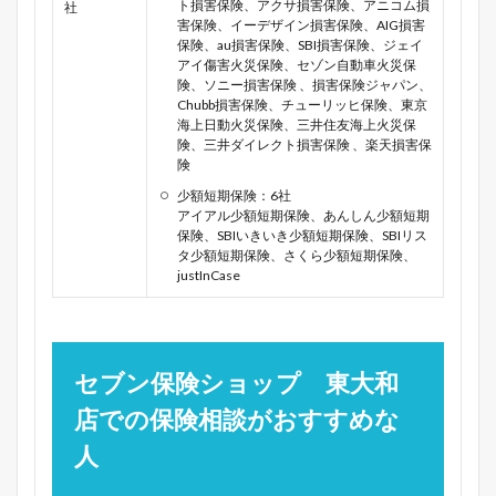
ト損害保険、アクサ損害保険、アニコム損
社
害保険、イーデザイン損害保険、AIG損害
保険、au損害保険、SBI損害保険、ジェイ
アイ傷害火災保険、セゾン自動車火災保
険、ソニー損害保険 、損害保険ジャパン、
Chubb損害保険、チューリッヒ保険、東京
海上日動火災保険、三井住友海上火災保
険、三井ダイレクト損害保険 、楽天損害保
険
少額短期保険：6社
アイアル少額短期保険、あんしん少額短期
保険、SBIいきいき少額短期保険、SBIリス
タ少額短期保険、さくら少額短期保険、
justInCase
セブン保険ショップ 東大和
店での保険相談がおすすめな
人