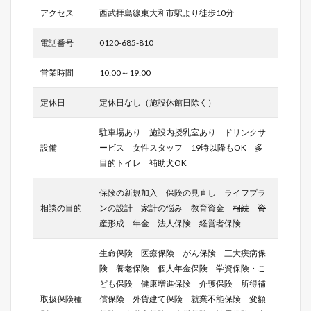
アクセス
西武拝島線東大和市駅より徒歩10分
電話番号
0120-685-810
営業時間
10:00～19:00
定休日
定休日なし（施設休館日除く）
駐車場あり 施設内授乳室あり ドリンクサ
設備
ービス 女性スタッフ 19時以降もOK 多
目的トイレ 補助犬OK
保険の新規加入 保険の見直し ライフプラ
相談の目的
ンの設計 家計の悩み 教育資金
相続
資
産形成
年金
法人保険
経営者保険
生命保険 医療保険 がん保険 三大疾病保
険 養老保険 個人年金保険 学資保険・こ
ども保険 健康増進保険 介護保険 所得補
取扱保険種
償保険 外貨建て保険 就業不能保険 変額