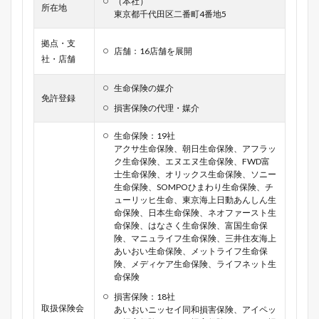
（本社）
所在地
東京都千代田区二番町4番地5
拠点・支
店舗：16店舗を展開
社・店舗
生命保険の媒介
免許登録
損害保険の代理・媒介
生命保険：19社
アクサ生命保険、朝日生命保険、アフラッ
ク生命保険、エヌエヌ生命保険、FWD富
士生命保険、オリックス生命保険、ソニー
生命保険、SOMPOひまわり生命保険、チ
ューリッヒ生命、東京海上日動あんしん生
命保険、日本生命保険、ネオファースト生
命保険、はなさく生命保険、富国生命保
険、マニュライフ生命保険、三井住友海上
あいおい生命保険、メットライフ生命保
険、メディケア生命保険、ライフネット生
命保険
損害保険：18社
取扱保険会
あいおいニッセイ同和損害保険、アイペッ