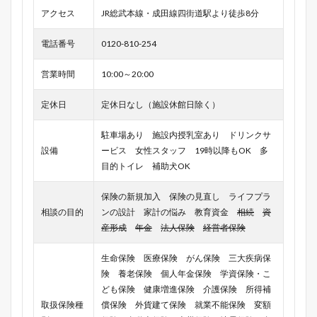
アクセス
JR総武本線・成田線四街道駅より徒歩8分
電話番号
0120-810-254
営業時間
10:00～20:00
定休日
定休日なし（施設休館日除く）
駐車場あり 施設内授乳室あり ドリンクサ
設備
ービス 女性スタッフ 19時以降もOK 多
目的トイレ 補助犬OK
保険の新規加入 保険の見直し ライフプラ
相談の目的
ンの設計 家計の悩み 教育資金
相続
資
産形成
年金
法人保険
経営者保険
生命保険 医療保険 がん保険 三大疾病保
険 養老保険 個人年金保険 学資保険・こ
ども保険 健康増進保険 介護保険 所得補
取扱保険種
償保険 外貨建て保険 就業不能保険 変額