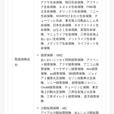
アクサ生命保険、朝日生命保険、アフラッ
ク生命保険、エヌエヌ生命保険、FWD富
士生命保険、オリックス生命保険、ソニー
生命保険、SOMPOひまわり生命保険、チ
ューリッヒ生命、東京海上日動あんしん生
命保険、日本生命保険、ネオファースト生
命保険、はなさく生命保険、富国生命保
険、マニュライフ生命保険、三井住友海上
あいおい生命保険、メットライフ生命保
険、メディケア生命保険、ライフネット生
命保険
損害保険：18社
取扱保険会
あいおいニッセイ同和損害保険、アイペッ
ト損害保険、アクサ損害保険、アニコム損
社
害保険、イーデザイン損害保険、AIG損害
保険、au損害保険、SBI損害保険、ジェイ
アイ傷害火災保険、セゾン自動車火災保
険、ソニー損害保険 、損害保険ジャパン、
Chubb損害保険、チューリッヒ保険、東京
海上日動火災保険、三井住友海上火災保
険、三井ダイレクト損害保険 、楽天損害保
険
少額短期保険：6社
アイアル少額短期保険、あんしん少額短期