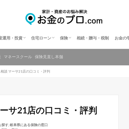
不動産投資
住宅ローン相談
住宅ローンの相談窓口を探す
保険相談
保険の窓口を探す
共済の相談窓口を探す
産運用・投資
住宅ローン
保険
相続・贈与・税制
お金の
不動産投資
住宅ローン相談
住宅ローンの相談窓口を探す
保険相談
保険の窓口を探す
共済の相談窓口を探す
談
マネースクール
保険見直し本舗
相談 マーサ21店の口コミ・評判
ーサ21店の口コミ・評判
を探す
,
岐阜県にある保険の窓口