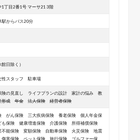
丁目2番1号 マーサ21 3階
阜駅からバス20分
休館日除く）
女性スタッフ 駐車場
保険の見直し ライフプランの設計 家計の悩み 教
産形成
年金
法人保険
経営者保険
険 がん保険 三大疾病保険 養老保険 個人年金保
ども保険 健康増進保険 介護保険 所得補償保険
業不能保険 変額保険 自動車保険 火災保険 地震
 傷害保険 ペット保険 旅行保険 ゴルファー保