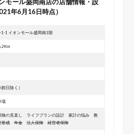
オンモール盛岡南店の店舗情報・設
21年6月16日時点）
1-1 イオンモール盛岡南1階
2Km
休館日除く）
車場
保険の見直し ライフプランの設計 家計の悩み 教
産形成
年金
法人保険
経営者保険