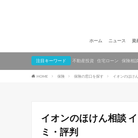
ホーム
ニュース
資
注目キーワード
不動産投資
住宅ローン
保険相
HOME
保険
保険の窓口を探す
イオンのほけん
イオンのほけん相談 
ミ・評判