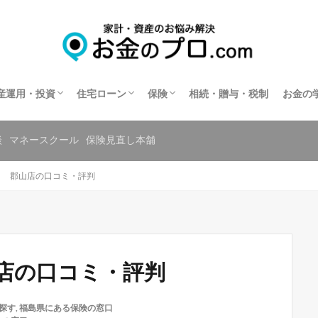
不動産投資
住宅ローン相談
住宅ローンの相談窓口を探す
保険相談
保険の窓口を探す
共済の相談窓口を探す
産運用・投資
住宅ローン
保険
相続・贈与・税制
お金の
不動産投資
住宅ローン相談
住宅ローンの相談窓口を探す
保険相談
保険の窓口を探す
共済の相談窓口を探す
談
マネースクール
保険見直し本舗
ク 郡山店の口コミ・評判
店の口コミ・評判
探す
,
福島県にある保険の窓口