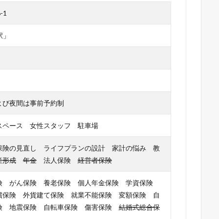
-1
駅」
よび夜間は事前予約制
スペース 女性スタッフ 駐車場
保険の見直し ライフプランの設計 家計の悩み 教
産形成
年金
法人保険
経営者保険
険 がん保険 養老保険 個人年金保険 学資保険
償保険 外貨建て保険 就業不能保険 変額保険 自
険 地震保険 自転車保険 傷害保険
結婚式総合保