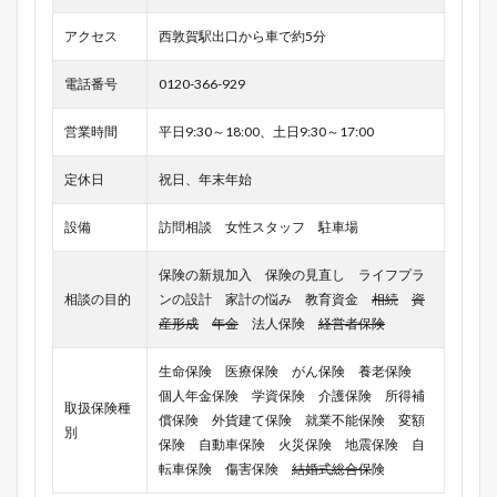
アクセス
西敦賀駅出口から車で約5分
電話番号
0120-366-929
営業時間
平日9:30～18:00、土日9:30～17:00
定休日
祝日、年末年始
設備
訪問相談 女性スタッフ 駐車場
保険の新規加入 保険の見直し ライフプラ
相談の目的
ンの設計 家計の悩み 教育資金
相続
資
産形成
年金
法人保険
経営者保険
生命保険 医療保険 がん保険 養老保険
個人年金保険 学資保険 介護保険 所得補
取扱保険種
償保険 外貨建て保険 就業不能保険 変額
別
保険 自動車保険 火災保険 地震保険 自
転車保険 傷害保険
結婚式総合保
険