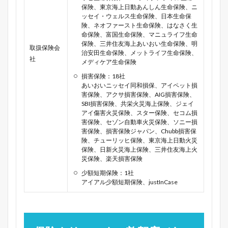
保険、東京海上日動あんしん生命保険、ニ
ッセイ・ウェルス生命保険、日本生命保
険、ネオファースト生命保険、はなさく生
命保険、富国生命保険、マニュライフ生命
保険、三井住友海上あいおい生命保険、明
取扱保険会
治安田生命保険、メットライフ生命保険、
社
メディケア生命保険
損害保険：18社
あいおいニッセイ同和損保、アイペット損
害保険、アクサ損害保険、AIG損害保険、
SBI損害保険、共栄火災海上保険、ジェイ
アイ傷害火災保険、スター保険、セコム損
害保険、セゾン自動車火災保険、ソニー損
害保険、損害保険ジャパン、Chubb損害保
険、チューリッヒ保険、東京海上日動火災
保険、日新火災海上保険、三井住友海上火
災保険、楽天損害保険
少額短期保険：1社
アイアル少額短期保険、justInCase