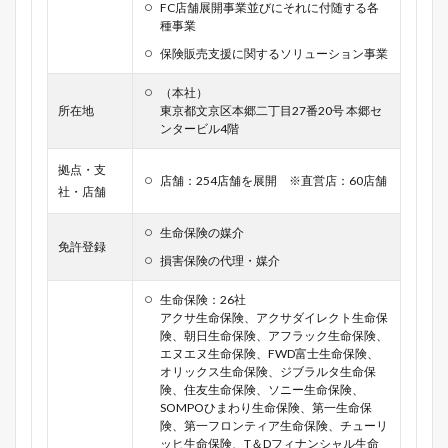
FC店舗展開事業並びにそれに付随する各
種事業
保険販売支援に関するソリューション事業
（本社）
所在地
東京都文京区本郷二丁目27番20号 本郷セ
ンタービル4階
拠点・支
店舗：254店舗を展開 ※直営店：60店舗
社・店舗
生命保険の媒介
免許登録
損害保険の代理・媒介
生命保険：26社
アクサ生命保険、アクサダイレクト生命保
険、朝日生命保険、アフラック生命保険、
エヌエヌ生命保険、FWD富士生命保険、
オリックス生命保険、ジブラルタ生命保
険、住友生命保険、ソニー生命保険、
SOMPOひまわり生命保険、第一生命保
険、第一フロンティア生命保険、チューリ
ッヒ生命保険、T＆Dフィナンシャル生命