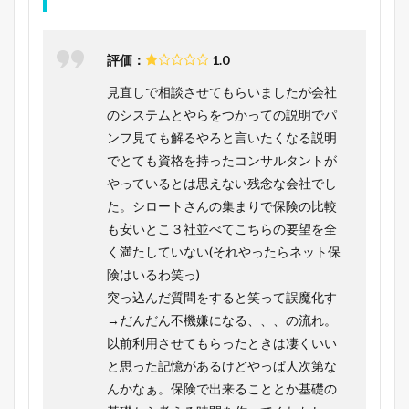
評価：
1.0
見直しで相談させてもらいましたが会社
のシステムとやらをつかっての説明でパ
ンフ見ても解るやろと言いたくなる説明
でとても資格を持ったコンサルタントが
やっているとは思えない残念な会社でし
た。シロートさんの集まりで保険の比較
も安いとこ３社並べてこちらの要望を全
く満たしていない(それやったらネット保
険はいるわ笑っ)
突っ込んだ質問をすると笑って誤魔化す
→だんだん不機嫌になる、、、の流れ。
以前利用させてもらったときは凄くいい
と思った記憶があるけどやっぱ人次第な
んかなぁ。保険で出来ることとか基礎の