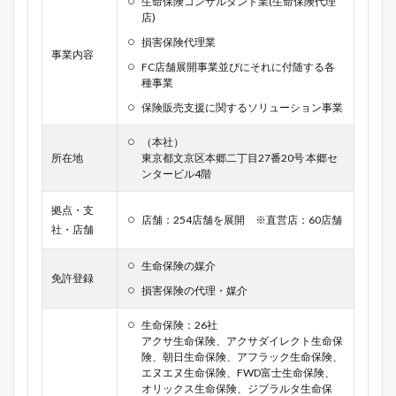
生命保険コンサルタント業(生命保険代理
店)
損害保険代理業
事業内容
FC店舗展開事業並びにそれに付随する各
種事業
保険販売支援に関するソリューション事業
（本社）
所在地
東京都文京区本郷二丁目27番20号 本郷セ
ンタービル4階
拠点・支
店舗：254店舗を展開 ※直営店：60店舗
社・店舗
生命保険の媒介
免許登録
損害保険の代理・媒介
生命保険：26社
アクサ生命保険、アクサダイレクト生命保
険、朝日生命保険、アフラック生命保険、
エヌエヌ生命保険、FWD富士生命保険、
オリックス生命保険、ジブラルタ生命保