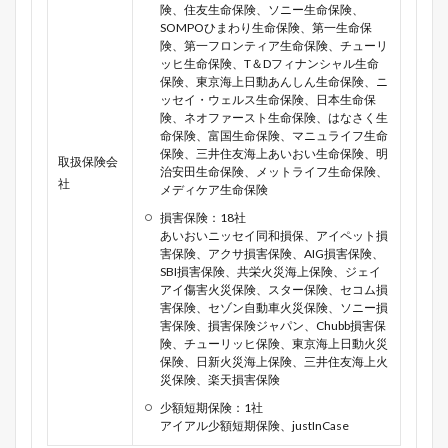
険、住友生命保険、ソニー生命保険、
SOMPOひまわり生命保険、第一生命保
険、第一フロンティア生命保険、チューリ
ッヒ生命保険、T＆Dフィナンシャル生命
保険、東京海上日動あんしん生命保険、ニ
ッセイ・ウェルス生命保険、日本生命保
険、ネオファースト生命保険、はなさく生
命保険、富国生命保険、マニュライフ生命
保険、三井住友海上あいおい生命保険、明
取扱保険会
治安田生命保険、メットライフ生命保険、
社
メディケア生命保険
損害保険：18社
あいおいニッセイ同和損保、アイペット損
害保険、アクサ損害保険、AIG損害保険、
SBI損害保険、共栄火災海上保険、ジェイ
アイ傷害火災保険、スター保険、セコム損
害保険、セゾン自動車火災保険、ソニー損
害保険、損害保険ジャパン、Chubb損害保
険、チューリッヒ保険、東京海上日動火災
保険、日新火災海上保険、三井住友海上火
災保険、楽天損害保険
少額短期保険：1社
アイアル少額短期保険、justInCase