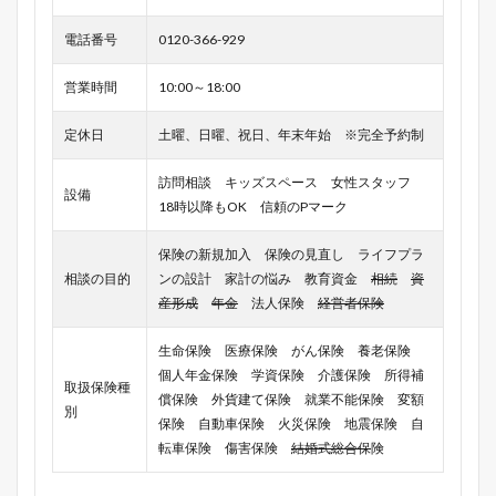
電話番号
0120-366-929
営業時間
10:00～18:00
定休日
土曜、日曜、祝日、年末年始 ※完全予約制
訪問相談 キッズスペース 女性スタッフ
設備
18時以降もOK 信頼のPマーク
保険の新規加入 保険の見直し ライフプラ
相談の目的
ンの設計 家計の悩み 教育資金
相続
資
産形成
年金
法人保険
経営者保険
生命保険 医療保険 がん保険 養老保険
個人年金保険 学資保険 介護保険 所得補
取扱保険種
償保険 外貨建て保険 就業不能保険 変額
別
保険 自動車保険 火災保険 地震保険 自
転車保険 傷害保険
結婚式総合保
険