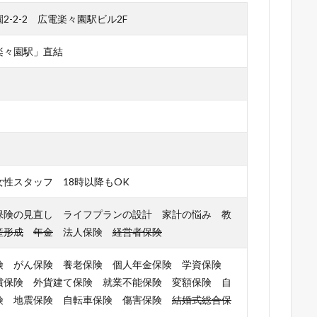
-2-2 広電楽々園駅ビル2F
楽々園駅」直結
性スタッフ 18時以降もOK
保険の見直し ライフプランの設計 家計の悩み 教
産形成
年金
法人保険
経営者保険
険 がん保険 養老保険 個人年金保険 学資保険
償保険 外貨建て保険 就業不能保険 変額保険 自
険 地震保険 自転車保険 傷害保険
結婚式総合保