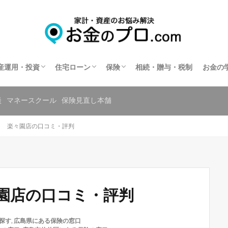
不動産投資
住宅ローン相談
住宅ローンの相談窓口を探す
保険相談
保険の窓口を探す
共済の相談窓口を探す
産運用・投資
住宅ローン
保険
相続・贈与・税制
お金の
不動産投資
住宅ローン相談
住宅ローンの相談窓口を探す
保険相談
保険の窓口を探す
共済の相談窓口を探す
談
マネースクール
保険見直し本舗
ク 楽々園店の口コミ・評判
園店の口コミ・評判
探す
,
広島県にある保険の窓口