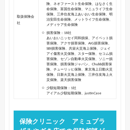
険、ネオファースト生命保険、はなさく生
命保険、富国生命保険、マニュライフ生命
保険、三井住友海上あいおい生命保険、明
取扱保険会
治安田生命保険、メットライフ生命保険、
社
メディケア生命保険
損害保険：18社
あいおいニッセイ同和損保、アイペット損
害保険、アクサ損害保険、AIG損害保険、
SBI損害保険、共栄火災海上保険、ジェイ
アイ傷害火災保険、スター保険、セコム損
害保険、セゾン自動車火災保険、ソニー損
害保険、損害保険ジャパン、Chubb損害保
険、チューリッヒ保険、東京海上日動火災
保険、日新火災海上保険、三井住友海上火
災保険、楽天損害保険
少額短期保険：1社
アイアル少額短期保険、justInCase
保険クリニック アミュプラ