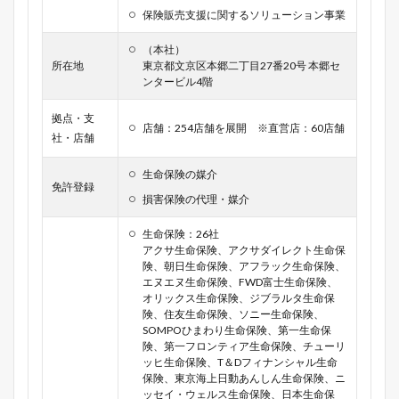
保険販売支援に関するソリューション事業
（本社）
所在地
東京都文京区本郷二丁目27番20号 本郷セ
ンタービル4階
拠点・支
店舗：254店舗を展開 ※直営店：60店舗
社・店舗
生命保険の媒介
免許登録
損害保険の代理・媒介
生命保険：26社
アクサ生命保険、アクサダイレクト生命保
険、朝日生命保険、アフラック生命保険、
エヌエヌ生命保険、FWD富士生命保険、
オリックス生命保険、ジブラルタ生命保
険、住友生命保険、ソニー生命保険、
SOMPOひまわり生命保険、第一生命保
険、第一フロンティア生命保険、チューリ
ッヒ生命保険、T＆Dフィナンシャル生命
保険、東京海上日動あんしん生命保険、ニ
ッセイ・ウェルス生命保険、日本生命保