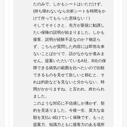
たのみで、しかもシートはいただけず。
(持ち帰れないなら分析シートを時間をか
けて作ってもらった意味ない！)
そしてそそくさと、先方が新規に勧誘し
たい保険の説明が始まりました。しかも
接客、説明が経験不足なのか？物足ら
ず、こちらが質問した内容には即答出来
ないことばかりで、話がなかなか進みま
せん。提案いただいているA社、B社の保
障できる病気の範囲を比べたいので比較
できるものを見せて欲しいと頼むと、そ
れは約款などを見ないと分からない、時
間がかかりますね。と言われ、終わられ
ました。
このような対応に不信感しか沸かず、契
約を見送りました。今後一生、莫大な金
額を支払い続けていく保険です。もっと
提案力、知識力ともに接客力のある場所