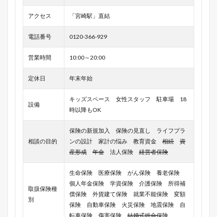
アクセス
「宮崎駅」直結
電話番号
0120-366-929
営業時間
10:00～20:00
定休日
年末年始
キッズスペース 女性スタッフ 駐車場 18
設備
時以降もOK
保険の新規加入 保険の見直し ライフプラ
相談の目的
ンの設計 家計の悩み 教育資金
相続
資
産形成
年金
法人保険
経営者保険
生命保険 医療保険 がん保険 養老保険
個人年金保険 学資保険 介護保険 所得補
取扱保険種
償保険 外貨建て保険 就業不能保険 変額
別
保険 自動車保険 火災保険 地震保険 自
転車保険 傷害保険
結婚式総合保
険