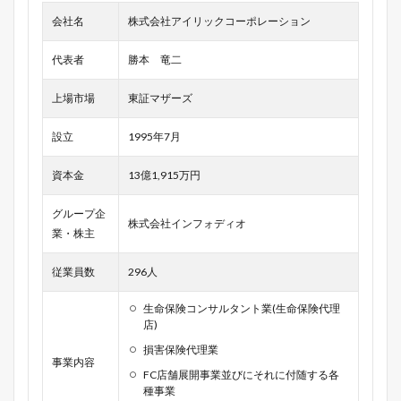
会社名
株式会社アイリックコーポレーション
代表者
勝本 竜二
上場市場
東証マザーズ
設立
1995年7月
資本金
13億1,915万円
グループ企
株式会社インフォディオ
業・株主
従業員数
296人
生命保険コンサルタント業(生命保険代理
店)
損害保険代理業
事業内容
FC店舗展開事業並びにそれに付随する各
種事業