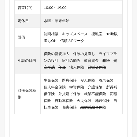
営業時間
10:00～19:00
定休日
水曜・年末年始
訪問相談 キッズスペース 授乳室 18時以
設備
降もOK 信頼のPマーク
保険の新規加入 保険の見直し ライフプラ
相談の目的
ンの設計 家計の悩み 教育資金
相続
資
産形成
年金
法人保険
経営者保険
生命保険 医療保険 がん保険 養老保険
個人年金保険 学資保険 介護保険 所得補
取扱保険種
償保険 外貨建て保険 就業不能保険 変額
別
保険 自動車保険 火災保険 地震保険 自
転車保険 傷害保険
結婚式総合保
険