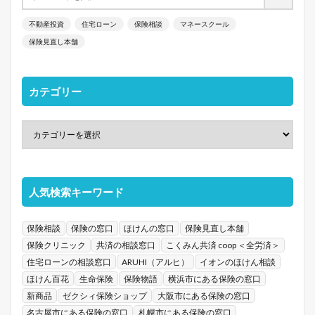
不動産投資
住宅ローン
保険相談
マネースクール
保険見直し本舗
カテゴリー
人気検索キーワード
保険相談
保険の窓口
ほけんの窓口
保険見直し本舗
保険クリニック
共済の相談窓口
こくみん共済 coop ＜全労済＞
住宅ローンの相談窓口
ARUHI（アルヒ）
イオンのほけん相談
ほけん百花
生命保険
保険物語
横浜市にある保険の窓口
新商品
ゼクシィ保険ショップ
大阪市にある保険の窓口
名古屋市にある保険の窓口
札幌市にある保険の窓口