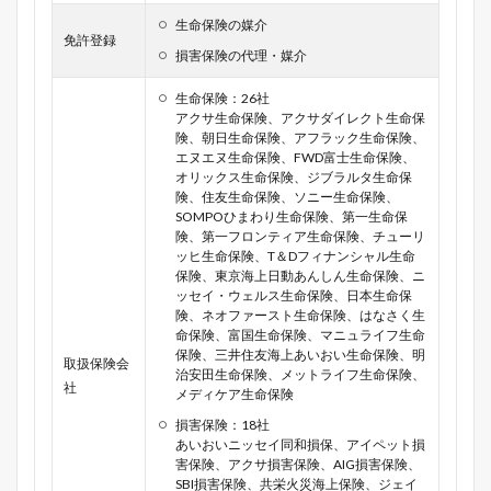
生命保険の媒介
免許登録
損害保険の代理・媒介
生命保険：26社
アクサ生命保険、アクサダイレクト生命保
険、朝日生命保険、アフラック生命保険、
エヌエヌ生命保険、FWD富士生命保険、
オリックス生命保険、ジブラルタ生命保
険、住友生命保険、ソニー生命保険、
SOMPOひまわり生命保険、第一生命保
険、第一フロンティア生命保険、チューリ
ッヒ生命保険、T＆Dフィナンシャル生命
保険、東京海上日動あんしん生命保険、ニ
ッセイ・ウェルス生命保険、日本生命保
険、ネオファースト生命保険、はなさく生
命保険、富国生命保険、マニュライフ生命
保険、三井住友海上あいおい生命保険、明
取扱保険会
治安田生命保険、メットライフ生命保険、
社
メディケア生命保険
損害保険：18社
あいおいニッセイ同和損保、アイペット損
害保険、アクサ損害保険、AIG損害保険、
SBI損害保険、共栄火災海上保険、ジェイ