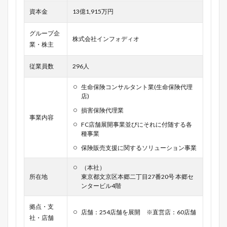
資本金
13億1,915万円
グループ企
株式会社インフォディオ
業・株主
従業員数
296人
生命保険コンサルタント業(生命保険代理
店)
損害保険代理業
事業内容
FC店舗展開事業並びにそれに付随する各
種事業
保険販売支援に関するソリューション事業
（本社）
所在地
東京都文京区本郷二丁目27番20号 本郷セ
ンタービル4階
拠点・支
店舗：254店舗を展開 ※直営店：60店舗
社・店舗