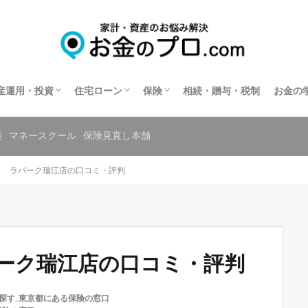
不動産投資
住宅ローン相談
住宅ローンの相談窓口を探す
保険相談
保険の窓口を探す
共済の相談窓口を探す
産運用・投資
住宅ローン
保険
相続・贈与・税制
お金の
不動産投資
住宅ローン相談
住宅ローンの相談窓口を探す
保険相談
保険の窓口を探す
共済の相談窓口を探す
談
マネースクール
保険見直し本舗
ク ラパーク瑞江店の口コミ・評判
ーク瑞江店の口コミ・評判
探す
,
東京都にある保険の窓口