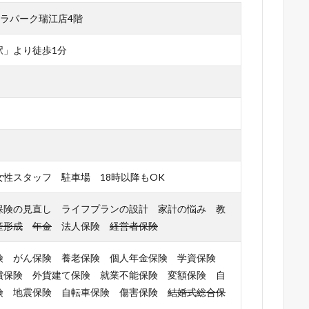
2 ラパーク瑞江店4階
駅」より徒歩1分
性スタッフ 駐車場 18時以降もOK
保険の見直し ライフプランの設計 家計の悩み 教
産形成
年金
法人保険
経営者保険
険 がん保険 養老保険 個人年金保険 学資保険
償保険 外貨建て保険 就業不能保険 変額保険 自
険 地震保険 自転車保険 傷害保険
結婚式総合保