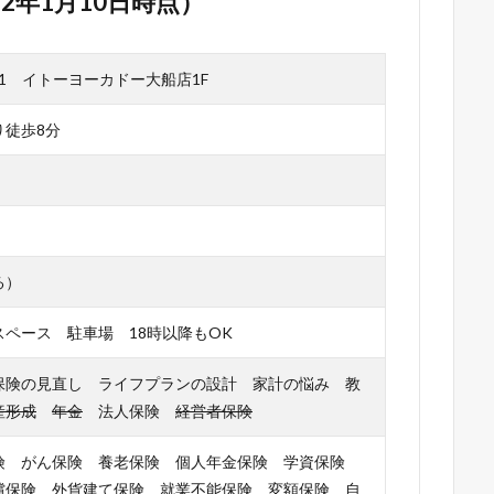
2年1月10日時点）
-1 イトーヨーカドー大船店1F
り徒歩8分
る）
ペース 駐車場 18時以降もOK
保険の見直し ライフプランの設計 家計の悩み 教
産形成
年金
法人保険
経営者保険
険 がん保険 養老保険 個人年金保険 学資保険
償保険 外貨建て保険 就業不能保険 変額保険 自