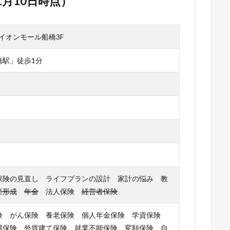
1月10日時点）
 イオンモール船橋3F
橋駅」徒歩1分
保険の見直し ライフプランの設計 家計の悩み 教
産形成
年金
法人保険
経営者保険
険 がん保険 養老保険 個人年金保険 学資保険
償保険 外貨建て保険 就業不能保険 変額保険 自