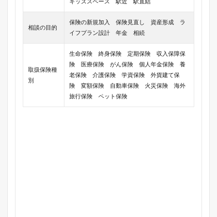
キッズスペース 駅近 駅直結
保険の新規加入 保険見直し 資産形成 ラ
相談の目的
イフプラン設計 年金 相続
生命保険 終身保険 定期保険 収入保障保
険 医療保険 がん保険 個人年金保険 養
取扱保険種
老保険 介護保険 学資保険 外貨建て保
別
険 変額保険 自動車保険 火災保険 海外
旅行保険 ペット保険