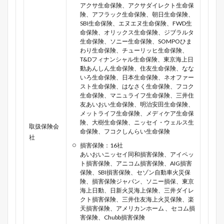
アクサ生命保険、アクサダイレクト生命保
険、アフラック生命保険、朝日生命保険、
SBI生命保険、エヌエヌ生命保険、FWD生
命保険、オリックス生命保険、ジブラルタ
生命保険、ソニー生命保険、SOMPOひま
わり生命保険、チューリッヒ生命保険、
T&Dフィナンシャル生命保険、東京海上日
動あんしん生命保険、住友生命保険、なな
いろ生命保険、日本生命保険、ネオファー
スト生命保険、はなさく生命保険、フコク
生命保険、マニュライフ生命保険、三井住
友あいおい生命保険、明治安田生命保険、
メットライフ生命保険、メディケア生命保
険、大樹生命保険、ニッセイ・ウェルス生
取扱保険会
命保険、フコクしんらい生命保険
社
損害保険：16社
あいおいニッセイ同和損害保険、アイペッ
ト損害保険、アニコム損害保険、AIG損害
保険、SBI損害保険、セゾン自動車火災保
険、損害保険ジャパン、ソニー損保、東京
海上日動、日新火災海上保険、三井ダイレ
クト損害保険、三井住友海上火災保険、楽
天損害保険、アメリカンホーム 、セコム損
害保険、Chubb損害保険