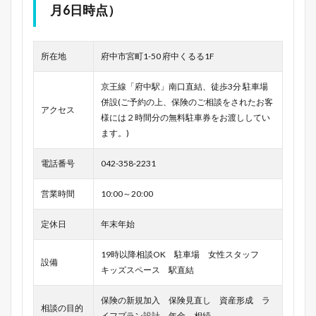
月6日時点）
所在地
府中市宮町1-50 府中くるる1F
京王線「府中駅」南口直結、徒歩3分 駐車場
併設(ご予約の上、保険のご相談をされたお客
アクセス
様には２時間分の無料駐車券をお渡ししてい
ます。)
電話番号
042-358-2231
営業時間
10:00～20:00
定休日
年末年始
19時以降相談OK 駐車場 女性スタッフ
設備
キッズスペース 駅直結
保険の新規加入 保険見直し 資産形成 ラ
相談の目的
イフプラン設計 年金 相続