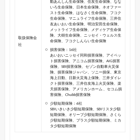
動あんしん生命保険、住友生命保険、なな
いろ生命保険、日本生命保険、ネオファー
スト生命保険、はなさく生命保険、フコク
生命保険、マニュライフ生命保険、三井住
友あいおい生命保険、明治安田生命保険、
メットライフ生命保険、メディケア生命保
険、大樹生命保険、ニッセイ・ウェルス生
取扱保険会
命保険、フコクしんらい生命保険
社
損害保険：16社
あいおいニッセイ同和損害保険、アイペッ
ト損害保険、アニコム損害保険、AIG損害
保険、SBI損害保険、セゾン自動車火災保
険、損害保険ジャパン、ソニー損保、東京
海上日動、日新火災海上保険、三井ダイレ
クト損害保険、三井住友海上火災保険、楽
天損害保険、アメリカンホーム 、セコム損
害保険、Chubb損害保険
少額短期保険：6社
SBIいきいき少額短期保険、SBIリスタ少額
短期保険、オリーブ少額短期保険、さくら
少額短期保険、プラス少額短期保険、ミカ
タ少額短期保険