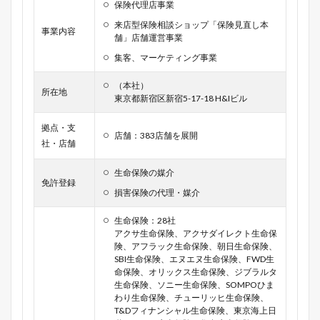
保険代理店事業
来店型保険相談ショップ「保険見直し本
事業内容
舗」店舗運営事業
集客、マーケティング事業
（本社）
所在地
東京都新宿区新宿5-17-18 H&Iビル
拠点・支
店舗：383店舗を展開
社・店舗
生命保険の媒介
免許登録
損害保険の代理・媒介
生命保険：28社
アクサ生命保険、アクサダイレクト生命保
険、アフラック生命保険、朝日生命保険、
SBI生命保険、エヌエヌ生命保険、FWD生
命保険、オリックス生命保険、ジブラルタ
生命保険、ソニー生命保険、SOMPOひま
わり生命保険、チューリッヒ生命保険、
T&Dフィナンシャル生命保険、東京海上日