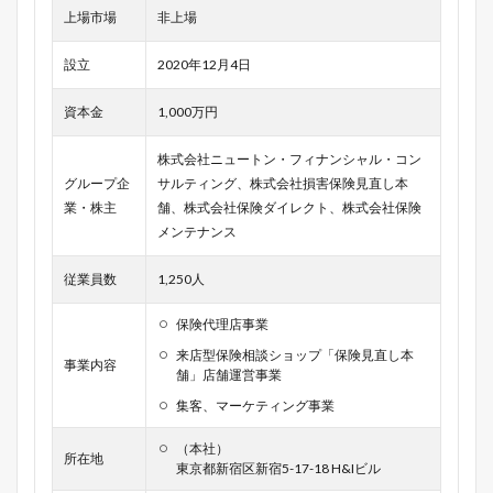
上場市場
非上場
設立
2020年12月4日
資本金
1,000万円
株式会社ニュートン・フィナンシャル・コン
グループ企
サルティング、株式会社損害保険見直し本
業・株主
舗、株式会社保険ダイレクト、株式会社保険
メンテナンス
従業員数
1,250人
保険代理店事業
来店型保険相談ショップ「保険見直し本
事業内容
舗」店舗運営事業
集客、マーケティング事業
（本社）
所在地
東京都新宿区新宿5-17-18 H&Iビル