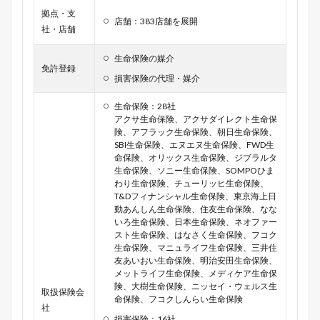
拠点・支
店舗：383店舗を展開
社・店舗
生命保険の媒介
免許登録
損害保険の代理・媒介
生命保険：28社
アクサ生命保険、アクサダイレクト生命保
険、アフラック生命保険、朝日生命保険、
SBI生命保険、エヌエヌ生命保険、FWD生
命保険、オリックス生命保険、ジブラルタ
生命保険、ソニー生命保険、SOMPOひま
わり生命保険、チューリッヒ生命保険、
T&Dフィナンシャル生命保険、東京海上日
動あんしん生命保険、住友生命保険、なな
いろ生命保険、日本生命保険、ネオファー
スト生命保険、はなさく生命保険、フコク
生命保険、マニュライフ生命保険、三井住
友あいおい生命保険、明治安田生命保険、
メットライフ生命保険、メディケア生命保
険、大樹生命保険、ニッセイ・ウェルス生
取扱保険会
命保険、フコクしんらい生命保険
社
損害保険：16社