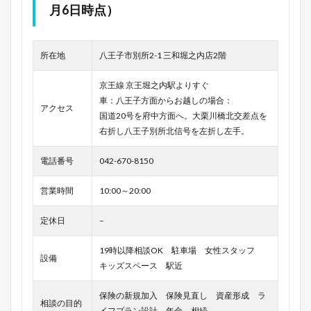
月6日時点）
所在地
八王子市別所2-1 三和堀之内店2階
京王線 京王堀之内駅よりすぐ
車：八王子方面からお越しの場合：
アクセス
国道20号を府中方面へ。大栗川橋北交差点を
右折し八王子別所北信号を左折し左手。
電話番号
042-670-8150
営業時間
10:00～20:00
定休日
–
19時以降相談OK 駐車場 女性スタッフ
設備
キッズスペース 駅近
保険の新規加入 保険見直し 資産形成 ラ
相談の目的
イフプラン設計 年金 相続