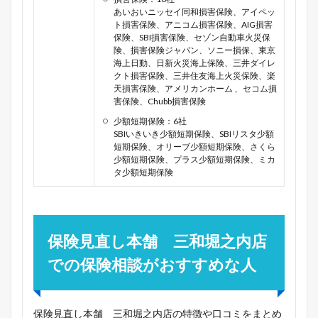
あいおいニッセイ同和損害保険、アイペッ
ト損害保険、アニコム損害保険、AIG損害
保険、SBI損害保険、セゾン自動車火災保
険、損害保険ジャパン、ソニー損保、東京
海上日動、日新火災海上保険、三井ダイレ
クト損害保険、三井住友海上火災保険、楽
天損害保険、アメリカンホーム 、セコム損
害保険、Chubb損害保険
少額短期保険：6社
SBIいきいき少額短期保険、SBIリスタ少額
短期保険、オリーブ少額短期保険、さくら
少額短期保険、プラス少額短期保険、ミカ
タ少額短期保険
保険見直し本舗 三和堀之内店
での保険相談がおすすめな人
保険見直し本舗 三和堀之内店の特徴や口コミをまとめ