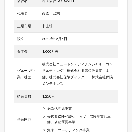
会社名
株式会社GOESWELL
代表者
藤森 武志
上場市場
非上場
設立
2020年12月4日
資本金
1,000万円
株式会社ニュートン・フィナンシャル・コン
グループ企
サルティング、株式会社損害保険見直し本
業・株主
舗、株式会社保険ダイレクト、株式会社保険
メンテナンス
従業員数
1,250人
保険代理店事業
来店型保険相談ショップ「保険見直し本
事業内容
舗」店舗運営事業
集客、マーケティング事業