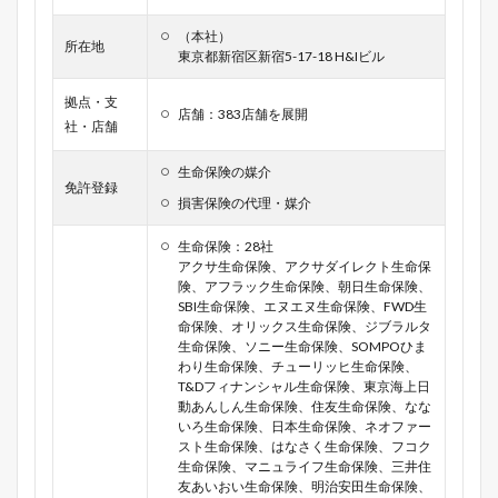
（本社）
所在地
東京都新宿区新宿5-17-18 H&Iビル
拠点・支
店舗：383店舗を展開
社・店舗
生命保険の媒介
免許登録
損害保険の代理・媒介
生命保険：28社
アクサ生命保険、アクサダイレクト生命保
険、アフラック生命保険、朝日生命保険、
SBI生命保険、エヌエヌ生命保険、FWD生
命保険、オリックス生命保険、ジブラルタ
生命保険、ソニー生命保険、SOMPOひま
わり生命保険、チューリッヒ生命保険、
T&Dフィナンシャル生命保険、東京海上日
動あんしん生命保険、住友生命保険、なな
いろ生命保険、日本生命保険、ネオファー
スト生命保険、はなさく生命保険、フコク
生命保険、マニュライフ生命保険、三井住
友あいおい生命保険、明治安田生命保険、