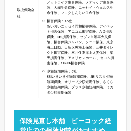
メットライフ生命保険、メディケア生命保
険、大樹生命保険、ニッセイ・ウェルス生
取扱保険会
命保険、フコクしんらい生命保険
社
損害保険：16社
あいおいニッセイ同和損害保険、アイペッ
ト損害保険、アニコム損害保険、AIG損害
保険、SBI損害保険、セゾン自動車火災保
険、損害保険ジャパン、ソニー損保、東京
海上日動、日新火災海上保険、三井ダイレ
クト損害保険、三井住友海上火災保険、楽
天損害保険、アメリカンホーム 、セコム損
害保険、Chubb損害保険
少額短期保険：6社
SBIいきいき少額短期保険、SBIリスタ少額
短期保険、オリーブ少額短期保険、さくら
少額短期保険、プラス少額短期保険、ミカ
タ少額短期保険
保険見直し本舗 ピーコック経
堂店での保険相談がおすすめ