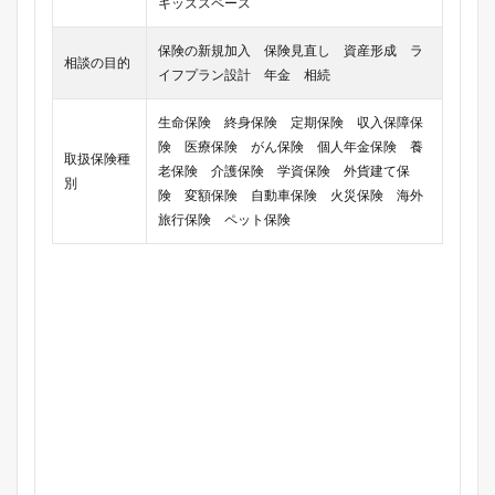
キッズスペース
保険の新規加入 保険見直し 資産形成 ラ
相談の目的
イフプラン設計 年金 相続
生命保険 終身保険 定期保険 収入保障保
険 医療保険 がん保険 個人年金保険 養
取扱保険種
老保険 介護保険 学資保険 外貨建て保
別
険 変額保険 自動車保険 火災保険 海外
旅行保険 ペット保険