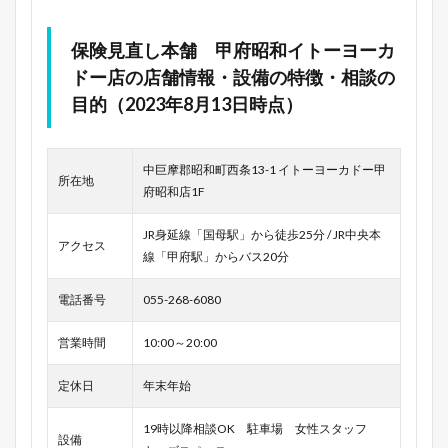
保険見直し本舗 甲府昭和イトーヨーカ
ドー店の店舗情報・設備の特徴・相談の
目的（2023年8月13日時点）
中巨摩郡昭和町西条13-1 イトーヨーカドー甲
所在地
府昭和店1F
JR身延線「国母駅」から徒歩25分 / JR中央本
アクセス
線「甲府駅」からバス20分
電話番号
055-268-6080
営業時間
10:00～20:00
定休日
年末年始
19時以降相談OK 駐車場 女性スタッフ
設備