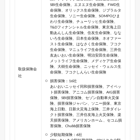
SBI生命保険、エヌエヌ生命保険、FWD生
命保険、オリックス生命保険、ジブラルタ
生命保険、ソニー生命保険、SOMPOひま
わり生命保険、チューリッヒ生命保険、
T&Dフィナンシャル生命保険、東京海上日
動あんしん生命保険、住友生命保険、なな
いろ生命保険、日本生命保険、ネオファー
スト生命保険、はなさく生命保険、フコク
生命保険、マニュライフ生命保険、三井住
友あいおい生命保険、明治安田生命保険、
メットライフ生命保険、メディケア生命保
険、大樹生命保険、ニッセイ・ウェルス生
取扱保険会
命保険、フコクしんらい生命保険
社
損害保険：16社
あいおいニッセイ同和損害保険、アイペッ
ト損害保険、アニコム損害保険、AIG損害
保険、SBI損害保険、セゾン自動車火災保
険、損害保険ジャパン、ソニー損保、東京
海上日動、日新火災海上保険、三井ダイレ
クト損害保険、三井住友海上火災保険、楽
天損害保険、アメリカンホーム 、セコム損
害保険、Chubb損害保険
少額短期保険：6社