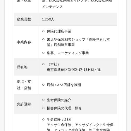
業・株主
舗、株式会社保険ダイレクト、株式会社保険
メンテナンス
従業員数
1,250人
保険代理店事業
来店型保険相談ショップ「保険見直し本
事業内容
舗」店舗運営事業
集客、マーケティング事業
（本社）
所在地
東京都新宿区新宿5-17-18 H&Iビル
拠点・支
店舗：383店舗を展開
社・店舗
生命保険の媒介
免許登録
損害保険の代理・媒介
生命保険：28社
アクサ生命保険、アクサダイレクト生命保
険、アフラック生命保険、朝日生命保険、