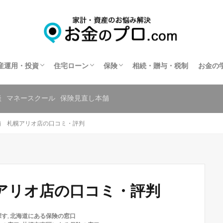
不動産投資
住宅ローン相談
住宅ローンの相談窓口を探す
保険相談
保険の窓口を探す
共済の相談窓口を探す
産運用・投資
住宅ローン
保険
相続・贈与・税制
お金の
不動産投資
住宅ローン相談
住宅ローンの相談窓口を探す
保険相談
保険の窓口を探す
共済の相談窓口を探す
談
マネースクール
保険見直し本舗
舗 札幌アリオ店の口コミ・評判
アリオ店の口コミ・評判
探す
,
北海道にある保険の窓口