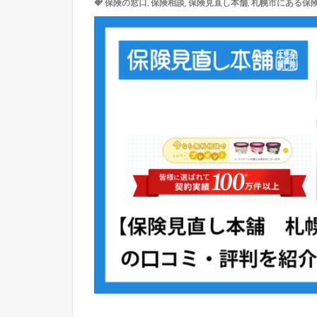
保険の窓口
,
保険相談
,
保険見直し本舗
,
札幌市にある保