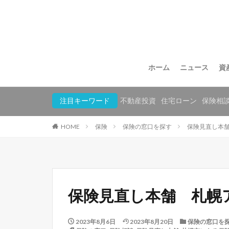
ホーム
ニュース
資
注目キーワード
不動産投資
住宅ローン
保険相
HOME
保険
保険の窓口を探す
保険見直し本
保険見直し本舗 札幌
2023年8月6日
2023年8月20日
保険の窓口を