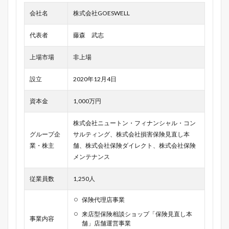
会社名
株式会社GOESWELL
代表者
藤森 武志
上場市場
非上場
設立
2020年12月4日
資本金
1,000万円
株式会社ニュートン・フィナンシャル・コン
グループ企
サルティング、株式会社損害保険見直し本
業・株主
舗、株式会社保険ダイレクト、株式会社保険
メンテナンス
従業員数
1,250人
保険代理店事業
来店型保険相談ショップ「保険見直し本
事業内容
舗」店舗運営事業