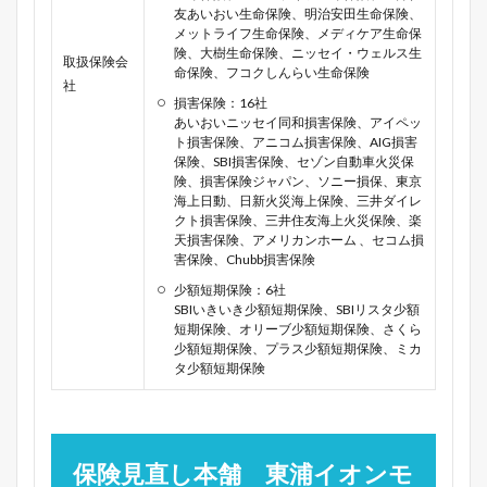
友あいおい生命保険、明治安田生命保険、
メットライフ生命保険、メディケア生命保
険、大樹生命保険、ニッセイ・ウェルス生
取扱保険会
命保険、フコクしんらい生命保険
社
損害保険：16社
あいおいニッセイ同和損害保険、アイペッ
ト損害保険、アニコム損害保険、AIG損害
保険、SBI損害保険、セゾン自動車火災保
険、損害保険ジャパン、ソニー損保、東京
海上日動、日新火災海上保険、三井ダイレ
クト損害保険、三井住友海上火災保険、楽
天損害保険、アメリカンホーム 、セコム損
害保険、Chubb損害保険
少額短期保険：6社
SBIいきいき少額短期保険、SBIリスタ少額
短期保険、オリーブ少額短期保険、さくら
少額短期保険、プラス少額短期保険、ミカ
タ少額短期保険
保険見直し本舗 東浦イオンモ