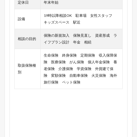
定休日
年末年始
19時以降相談OK 駐車場 女性スタッフ
設備
キッズスペース 駅近
保険の新規加入 保険見直し 資産形成 ラ
相談の目的
イフプラン設計 年金 相続
生命保険 終身保険 定期保険 収入保障保
険 医療保険 がん保険 個人年金保険 養
取扱保険種
老保険 介護保険 学資保険 外貨建て保
別
険 変額保険 自動車保険 火災保険 海外
旅行保険 ペット保険