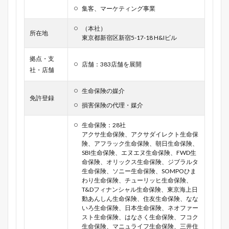
集客、マーケティング事業
（本社）
所在地
東京都新宿区新宿5-17-18 H&Iビル
拠点・支
店舗：383店舗を展開
社・店舗
生命保険の媒介
免許登録
損害保険の代理・媒介
生命保険：28社
アクサ生命保険、アクサダイレクト生命保
険、アフラック生命保険、朝日生命保険、
SBI生命保険、エヌエヌ生命保険、FWD生
命保険、オリックス生命保険、ジブラルタ
生命保険、ソニー生命保険、SOMPOひま
わり生命保険、チューリッヒ生命保険、
T&Dフィナンシャル生命保険、東京海上日
動あんしん生命保険、住友生命保険、なな
いろ生命保険、日本生命保険、ネオファー
スト生命保険、はなさく生命保険、フコク
生命保険、マニュライフ生命保険、三井住