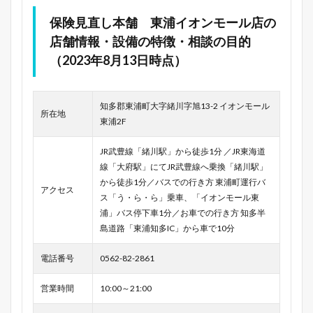
保険見直し本舗 東浦イオンモール店の
店舗情報・設備の特徴・相談の目的
（2023年8月13日時点）
知多郡東浦町大字緒川字旭13-2 イオンモール
所在地
東浦2F
JR武豊線「緒川駅」から徒歩1分 ／JR東海道
線「大府駅」にてJR武豊線へ乗換「緒川駅」
から徒歩1分／バスでの行き方 東浦町運行バ
アクセス
ス「う・ら・ら」乗車、「イオンモール東
浦」バス停下車1分／お車での行き方 知多半
島道路「東浦知多IC」から車で10分
電話番号
0562-82-2861
営業時間
10:00～21:00