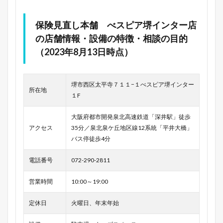
保険見直し本舗 べスピア堺インター店
の店舗情報・設備の特徴・相談の目的
（2023年8月13日時点）
堺市西区太平寺７１１−１べスピア堺インター
所在地
１F
大阪府都市開発泉北高速鉄道「深井駅」徒歩
アクセス
35分／泉北泉ケ丘地区線12系統「平井大橋」
バス停徒歩4分
電話番号
072-290-2811
営業時間
10:00～19:00
定休日
火曜日、年末年始