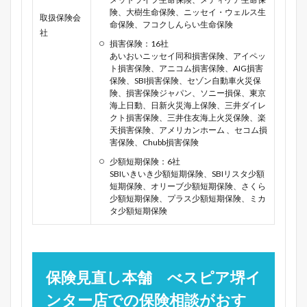
険、大樹生命保険、ニッセイ・ウェルス生
取扱保険会
命保険、フコクしんらい生命保険
社
損害保険：16社
あいおいニッセイ同和損害保険、アイペッ
ト損害保険、アニコム損害保険、AIG損害
保険、SBI損害保険、セゾン自動車火災保
険、損害保険ジャパン、ソニー損保、東京
海上日動、日新火災海上保険、三井ダイレ
クト損害保険、三井住友海上火災保険、楽
天損害保険、アメリカンホーム 、セコム損
害保険、Chubb損害保険
少額短期保険：6社
SBIいきいき少額短期保険、SBIリスタ少額
短期保険、オリーブ少額短期保険、さくら
少額短期保険、プラス少額短期保険、ミカ
タ少額短期保険
保険見直し本舗 べスピア堺イ
ンター店での保険相談がおす