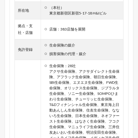
（本社）
所在地
東京都新宿区新宿5-17-18 H&Iビル
拠点・支
店舗：383店舗を展開
社・店舗
生命保険の媒介
免許登録
損害保険の代理・媒介
生命保険：28社
アクサ生命保険、アクサダイレクト生命保
険、アフラック生命保険、朝日生命保険、
SBI生命保険、エヌエヌ生命保険、FWD生
命保険、オリックス生命保険、ジブラルタ
生命保険、ソニー生命保険、SOMPOひま
わり生命保険、チューリッヒ生命保険、
T&Dフィナンシャル生命保険、東京海上日
動あんしん生命保険、住友生命保険、なな
いろ生命保険、日本生命保険、ネオファー
スト生命保険、はなさく生命保険、フコク
生命保険、マニュライフ生命保険、三井住
友あいおい生命保険、明治安田生命保険、
メットライフ生命保険、メディケア生命保