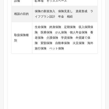
設備
駐車場 キッズスペース
保険の新規加入 保険見直し 資産形成 ラ
相談の目的
イフプラン設計 年金 相続
生命保険 終身保険 定期保険 収入保障保
険 医療保険 がん保険 個人年金保険 養
取扱保険種
老保険 介護保険 学資保険 外貨建て保
別
険 変額保険 自動車保険 火災保険 海外
旅行保険 ペット保険