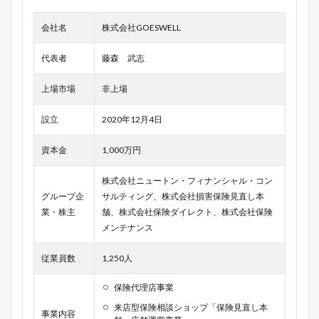
会社名
株式会社GOESWELL
代表者
藤森 武志
上場市場
非上場
設立
2020年12月4日
資本金
1,000万円
株式会社ニュートン・フィナンシャル・コン
グループ企
サルティング、株式会社損害保険見直し本
業・株主
舗、株式会社保険ダイレクト、株式会社保険
メンテナンス
従業員数
1,250人
保険代理店事業
来店型保険相談ショップ「保険見直し本
事業内容