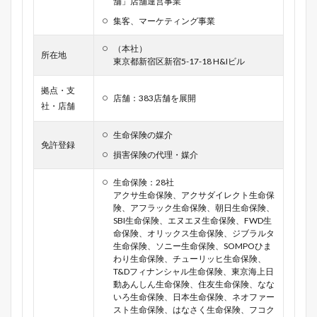
舗」店舗運営事業
集客、マーケティング事業
（本社）
所在地
東京都新宿区新宿5-17-18 H&Iビル
拠点・支
店舗：383店舗を展開
社・店舗
生命保険の媒介
免許登録
損害保険の代理・媒介
生命保険：28社
アクサ生命保険、アクサダイレクト生命保
険、アフラック生命保険、朝日生命保険、
SBI生命保険、エヌエヌ生命保険、FWD生
命保険、オリックス生命保険、ジブラルタ
生命保険、ソニー生命保険、SOMPOひま
わり生命保険、チューリッヒ生命保険、
T&Dフィナンシャル生命保険、東京海上日
動あんしん生命保険、住友生命保険、なな
いろ生命保険、日本生命保険、ネオファー
スト生命保険、はなさく生命保険、フコク