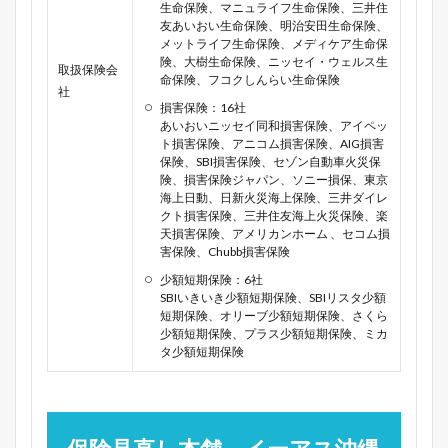
生命保険、マニュライフ生命保険、三井住
友あいおい生命保険、明治安田生命保険、
メットライフ生命保険、メディケア生命保
険、大樹生命保険、ニッセイ・ウェルス生
取扱保険会
命保険、フコクしんらい生命保険
社
損害保険：16社
あいおいニッセイ同和損害保険、アイペッ
ト損害保険、アニコム損害保険、AIG損害
保険、SBI損害保険、セゾン自動車火災保
険、損害保険ジャパン、ソニー損保、東京
海上日動、日新火災海上保険、三井ダイレ
クト損害保険、三井住友海上火災保険、楽
天損害保険、アメリカンホーム 、セコム損
害保険、Chubb損害保険
少額短期保険：6社
SBIいきいき少額短期保険、SBIリスタ少額
短期保険、オリーブ少額短期保険、さくら
少額短期保険、プラス少額短期保険、ミカ
タ少額短期保険