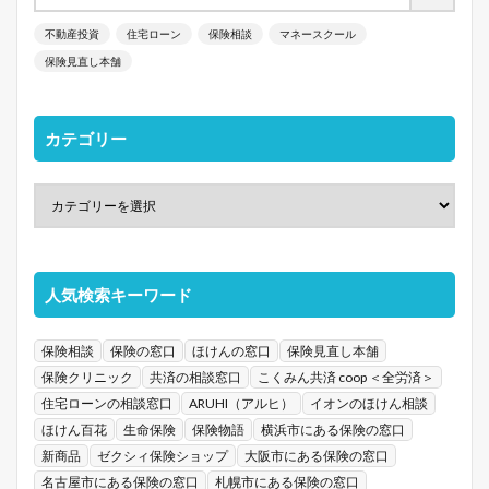
不動産投資
住宅ローン
保険相談
マネースクール
保険見直し本舗
カテゴリー
人気検索キーワード
保険相談
保険の窓口
ほけんの窓口
保険見直し本舗
保険クリニック
共済の相談窓口
こくみん共済 coop ＜全労済＞
住宅ローンの相談窓口
ARUHI（アルヒ）
イオンのほけん相談
ほけん百花
生命保険
保険物語
横浜市にある保険の窓口
新商品
ゼクシィ保険ショップ
大阪市にある保険の窓口
名古屋市にある保険の窓口
札幌市にある保険の窓口