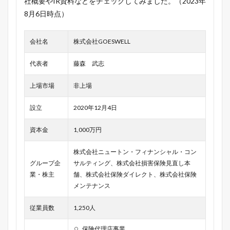
社概要やIR資料などをチェックしてみました。（2023年
8月6日時点）
会社名
株式会社GOESWELL
代表者
藤森 武志
上場市場
非上場
設立
2020年12月4日
資本金
1,000万円
株式会社ニュートン・フィナンシャル・コン
グループ企
サルティング、株式会社損害保険見直し本
業・株主
舗、株式会社保険ダイレクト、株式会社保険
メンテナンス
従業員数
1,250人
保険代理店事業