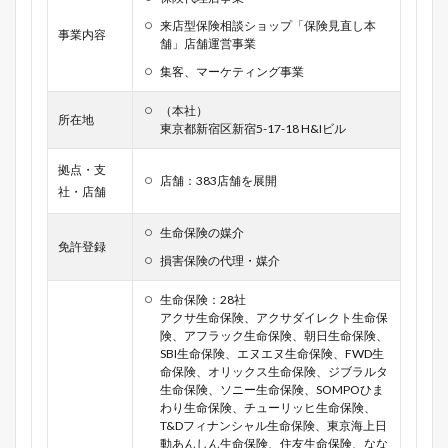
来店型保険相談ショップ「保険見直し本
事業内容
舗」店舗運営事業
集客、マーケティング事業
（本社）
所在地
東京都新宿区新宿5-17-18 H&Iビル
拠点・支
店舗：383店舗を展開
社・店舗
生命保険の媒介
免許登録
損害保険の代理・媒介
生命保険：28社
アクサ生命保険、アクサダイレクト生命保
険、アフラック生命保険、朝日生命保険、
SBI生命保険、エヌエヌ生命保険、FWD生
命保険、オリックス生命保険、ジブラルタ
生命保険、ソニー生命保険、SOMPOひま
わり生命保険、チューリッヒ生命保険、
T&Dフィナンシャル生命保険、東京海上日
動あんしん生命保険、住友生命保険、なな