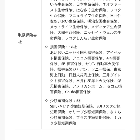
いろ生命保険、日本生命保険、ネオファー
スト生命保険、はなさく生命保険、フコク
生命保険、マニュライフ生命保険、三井住
友あいおい生命保険、明治安田生命保険、
メットライフ生命保険、メディケア生命保
険、大樹生命保険、ニッセイ・ウェルス生
取扱保険会
命保険、フコクしんらい生命保険
社
損害保険：16社
あいおいニッセイ同和損害保険、アイペッ
ト損害保険、アニコム損害保険、AIG損害
保険、SBI損害保険、セゾン自動車火災保
険、損害保険ジャパン、ソニー損保、東京
海上日動、日新火災海上保険、三井ダイレ
クト損害保険、三井住友海上火災保険、楽
天損害保険、アメリカンホーム 、セコム損
害保険、Chubb損害保険
少額短期保険：6社
SBIいきいき少額短期保険、SBIリスタ少額
短期保険、オリーブ少額短期保険、さくら
少額短期保険、プラス少額短期保険、ミカ
タ少額短期保険