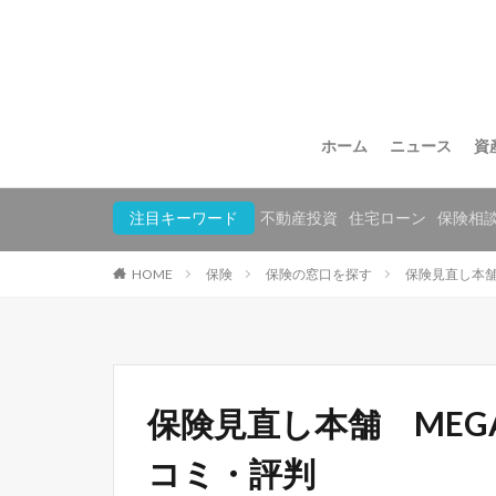
ホーム
ニュース
資
注目キーワード
不動産投資
住宅ローン
保険相
HOME
保険
保険の窓口を探す
保険見直し本舗
保険見直し本舗 ME
コミ・評判