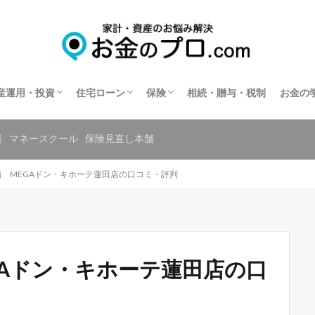
不動産投資
住宅ローン相談
住宅ローンの相談窓口を探す
保険相談
保険の窓口を探す
共済の相談窓口を探す
産運用・投資
住宅ローン
保険
相続・贈与・税制
お金の
不動産投資
住宅ローン相談
住宅ローンの相談窓口を探す
保険相談
保険の窓口を探す
共済の相談窓口を探す
談
マネースクール
保険見直し本舗
 MEGAドン・キホーテ蓮田店の口コミ・評判
GAドン・キホーテ蓮田店の口