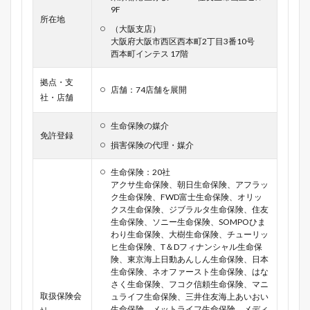
9F
所在地
（大阪支店）
大阪府大阪市西区西本町2丁目3番10号
西本町インテス 17階
拠点・支
店舗：74店舗を展開
社・店舗
生命保険の媒介
免許登録
損害保険の代理・媒介
生命保険：20社
アクサ生命保険、朝日生命保険、アフラッ
ク生命保険、FWD富士生命保険、オリッ
クス生命保険、ジブラルタ生命保険、住友
生命保険、ソニー生命保険、SOMPOひま
わり生命保険、大樹生命保険、チューリッ
ヒ生命保険、T＆Dフィナンシャル生命保
険、東京海上日動あんしん生命保険、日本
生命保険、ネオファースト生命保険、はな
さく生命保険、フコク信頼生命保険、マニ
取扱保険会
ュライフ生命保険、三井住友海上あいおい
生命保険、メットライフ生命保険、メディ