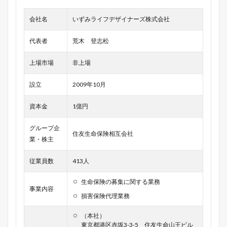
会社名
いずみライフデザイナーズ株式会社
代表者
荒木 登志松
上場市場
非上場
設立
2009年10月
資本金
1億円
グループ企
住友生命保険相互会社
業・株主
従業員数
413人
生命保険の募集に関する業務
事業内容
損害保険代理業務
（本社）
東京都港区赤坂3-3-5 住友生命山王ビル