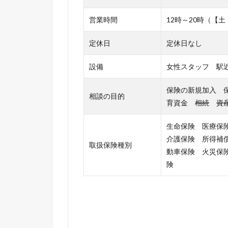
営業時間
12時～20時（【土
定休日
定休日なし
設備
女性スタッフ 駅近
保険の新規加入 
相談の目的
育資金
相続
資
生命保険 医療保
介護保険 所得補
取扱保険種別
動車保険 火災保
険