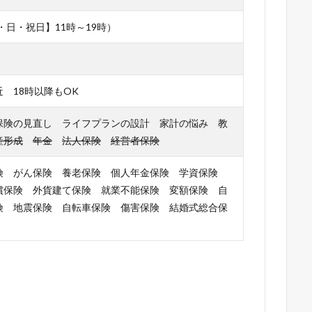
・日・祝日】11時～19時）
 18時以降もOK
保険の見直し ライフプランの設計 家計の悩み 教
産形成
年金
法人保険
経営者保険
険 がん保険 養老保険 個人年金保険 学資保険
償保険 外貨建て保険 就業不能保険 変額保険 自
険 地震保険 自転車保険 傷害保険 結婚式総合保