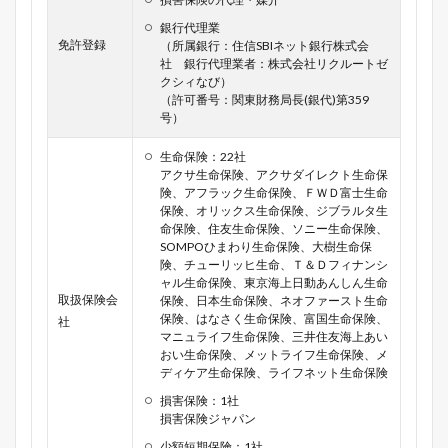
銀行代理業
免許登録
（所属銀行：住信SBIネット銀行株式会
社 銀行代理業者：株式会社リクルートゼ
クシィなび）
（許可番号：関東財務局長(銀代)第359
号）
生命保険：22社
アクサ生命保険、アクサダイレクト生命保
険、アフラック生命保険、ＦＷＤ富士生命
保険、オリックス生命保険、ジブラルタ生
命保険、住友生命保険、ソニー生命保険、
SOMPOひまわり生命保険、大樹生命保
険、チューリッヒ生命、Ｔ＆Ｄフィナンシ
ャル生命保険、東京海上日動あんしん生命
取扱保険会
保険、日本生命保険、ネオファースト生命
保険、はなさく生命保険、富国生命保険、
社
マニュライフ生命保険、三井住友海上あい
おい生命保険、メットライフ生命保険、メ
ディケア生命保険、ライフネット生命保険
損害保険：1社
損害保険ジャパン
少額短期保険：1社