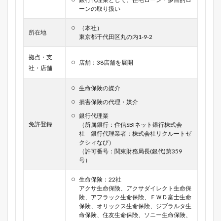
ーンの取り扱い
（本社）
所在地
東京都千代田区丸の内1-9-2
拠点・支
店舗：38店舗を展開
社・店舗
生命保険の媒介
損害保険の代理・媒介
銀行代理業
免許登録
（所属銀行：住信SBIネット銀行株式会
社 銀行代理業者：株式会社リクルートゼ
クシィなび）
（許可番号：関東財務局長(銀代)第359
号）
生命保険：22社
アクサ生命保険、アクサダイレクト生命保
険、アフラック生命保険、ＦＷＤ富士生命
保険、オリックス生命保険、ジブラルタ生
命保険、住友生命保険、ソニー生命保険、