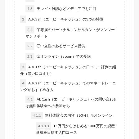
1.3
テレビ・雑誌などメディアでも注目
2
ABCash（エービーキャッシュ）の3つの特徴
2.1
①専属のパーソナルコンサルタントがマンツー
マンサポート
2.2
②中立性のあるサービス提供
2.3
③オンライン（zoom）での受講
3
ABCash（エービーキャッシュ）の口コミ・評判の紹
介（悪い口コミも）
4
ABCash（エービーキャッシュ）でのマネートレーニ
ングがおすすめな人
4.1
ABCash（エービーキャッシュ）への問い合わせ
は無料体験会への参加から
4.1.1
無料体験会の内容（60分）※オンライン
4.1.1.1
●1万円からはじめる1000万円の資産
形成を目指す入門コース