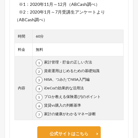
※1：2020年11月～12月（ABCash調べ）
※2：2020年1月～7月受講生アンケートより
（ABCash調べ）
時間
60分
料金
無料
家計管理・貯金の正しい方法
資産運用はじめるための基礎知識
NISA、つみたてNISA入門編
内容
iDeCoの効果的な活用法
プロか教える保険選び|のポイント
賃貸vs購入の判断基準
家計の健康がわかるマネー診断
公式サイトはこちら