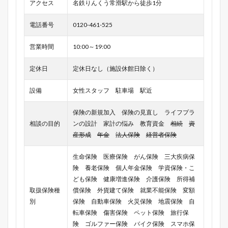
アクセス
名鉄りんくう常滑駅から徒歩1分
電話番号
0120-461-525
営業時間
10:00～19:00
定休日
定休日なし（施設休館日除く）
設備
女性スタッフ 駐車場 駅近
保険の新規加入 保険の見直し ライフプラ
相談の目的
ンの設計 家計の悩み 教育資金
相続
資
産形成
年金
法人保険
経営者保険
生命保険 医療保険 がん保険 三大疾病保
険 養老保険 個人年金保険 学資保険・こ
ども保険 健康増進保険 介護保険 所得補
取扱保険種
償保険 外貨建て保険 就業不能保険 変額
別
保険 自動車保険 火災保険 地震保険 自
転車保険 傷害保険 ペット保険 旅行保
険 ゴルファー保険 バイク保険 スマホ保