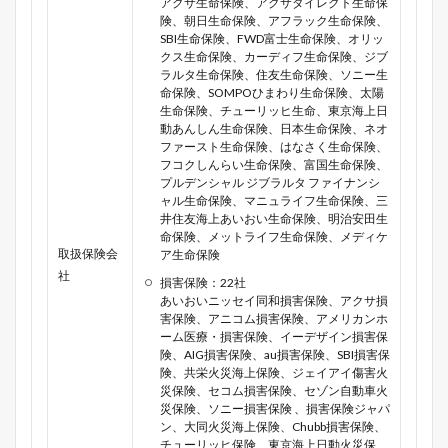
アクサ生命保険、アクサダイレクト生命保
険、朝日生命保険、アフラック生命保険、
SBI生命保険、FWD富士生命保険、オリッ
クス生命保険、カーディフ生命保険、ジブ
ラルタ生命保険、住友生命保険、ソニー生
命保険、SOMPOひまわり生命保険、太陽
生命保険、チューリッヒ生命、東京海上日
動あんしん生命保険、日本生命保険、ネオ
ファースト生命保険、はなさく生命保険、
フコクしんらい生命保険、富国生命保険、
プルデンシャル ジブラルタ ファイナンシ
ャル生命保険、マニュライフ生命保険、三
井住友海上あいおい生命保険、明治安田生
命保険、メットライフ生命保険、メディケ
取扱保険会
ア生命保険
社
損害保険：22社
あいおいニッセイ同和損害保険、アクサ損
害保険、アニコム損害保険、アメリカンホ
ーム医療・損害保険、イーデザイン損害保
険、AIG損害保険、au損害保険、SBI損害保
険、共栄火災海上保険、ジェイアイ傷害火
災保険、セコム損害保険、セゾン自動車火
災保険、ソニー損害保険 、損害保険ジャパ
ン、大同火災海上保険、Chubb損害保険、
チューリッヒ保険、東京海上日動火災保