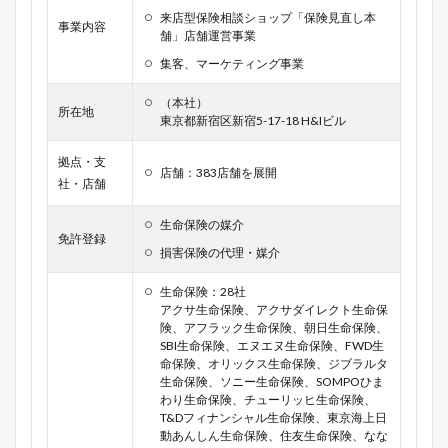
来店型保険相談ショップ「保険見直し本
事業内容
舗」店舗運営事業
集客、マーケティング事業
（本社）
所在地
東京都新宿区新宿5-17-18 H&Iビル
拠点・支
店舗：383店舗を展開
社・店舗
生命保険の媒介
免許登録
損害保険の代理・媒介
生命保険：28社
アクサ生命保険、アクサダイレクト生命保
険、アフラック生命保険、朝日生命保険、
SBI生命保険、エヌエヌ生命保険、FWD生
命保険、オリックス生命保険、ジブラルタ
生命保険、ソニー生命保険、SOMPOひま
わり生命保険、チューリッヒ生命保険、
T&Dフィナンシャル生命保険、東京海上日
動あんしん生命保険、住友生命保険、なな