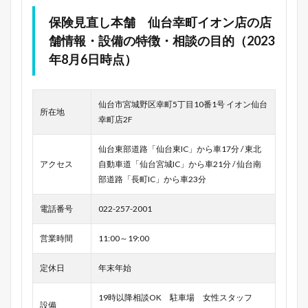
保険見直し本舗 仙台幸町イオン店の店
舗情報・設備の特徴・相談の目的（2023
年8月6日時点）
仙台市宮城野区幸町5丁目10番1号 イオン仙台
所在地
幸町店2F
仙台東部道路「仙台東IC」から車17分 / 東北
アクセス
自動車道「仙台宮城IC」から車21分 / 仙台南
部道路「長町IC」から車23分
電話番号
022-257-2001
営業時間
11:00～19:00
定休日
年末年始
19時以降相談OK 駐車場 女性スタッフ
設備