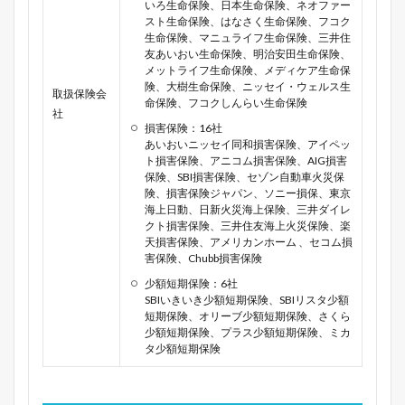
いろ生命保険、日本生命保険、ネオファー
スト生命保険、はなさく生命保険、フコク
生命保険、マニュライフ生命保険、三井住
友あいおい生命保険、明治安田生命保険、
メットライフ生命保険、メディケア生命保
険、大樹生命保険、ニッセイ・ウェルス生
取扱保険会
命保険、フコクしんらい生命保険
社
損害保険：16社
あいおいニッセイ同和損害保険、アイペッ
ト損害保険、アニコム損害保険、AIG損害
保険、SBI損害保険、セゾン自動車火災保
険、損害保険ジャパン、ソニー損保、東京
海上日動、日新火災海上保険、三井ダイレ
クト損害保険、三井住友海上火災保険、楽
天損害保険、アメリカンホーム 、セコム損
害保険、Chubb損害保険
少額短期保険：6社
SBIいきいき少額短期保険、SBIリスタ少額
短期保険、オリーブ少額短期保険、さくら
少額短期保険、プラス少額短期保険、ミカ
タ少額短期保険