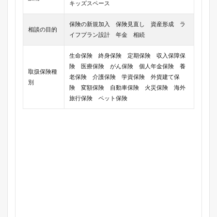
キッズスペース
保険の新規加入 保険見直し 資産形成 ラ
相談の目的
イフプラン設計 年金 相続
生命保険 終身保険 定期保険 収入保障保
険 医療保険 がん保険 個人年金保険 養
取扱保険種
老保険 介護保険 学資保険 外貨建て保
別
険 変額保険 自動車保険 火災保険 海外
旅行保険 ペット保険