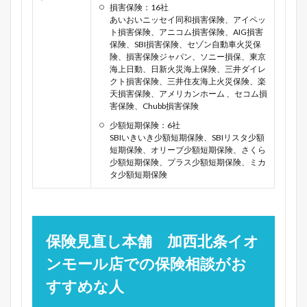
損害保険：16社
あいおいニッセイ同和損害保険、アイペッ
ト損害保険、アニコム損害保険、AIG損害
保険、SBI損害保険、セゾン自動車火災保
険、損害保険ジャパン、ソニー損保、東京
海上日動、日新火災海上保険、三井ダイレ
クト損害保険、三井住友海上火災保険、楽
天損害保険、アメリカンホーム 、セコム損
害保険、Chubb損害保険
少額短期保険：6社
SBIいきいき少額短期保険、SBIリスタ少額
短期保険、オリーブ少額短期保険、さくら
少額短期保険、プラス少額短期保険、ミカ
タ少額短期保険
保険見直し本舗 加西北条イオ
ンモール店での保険相談がお
すすめな人