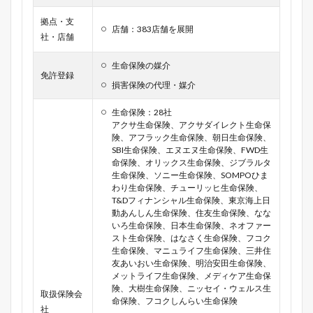
拠点・支
店舗：383店舗を展開
社・店舗
生命保険の媒介
免許登録
損害保険の代理・媒介
生命保険：28社
アクサ生命保険、アクサダイレクト生命保
険、アフラック生命保険、朝日生命保険、
SBI生命保険、エヌエヌ生命保険、FWD生
命保険、オリックス生命保険、ジブラルタ
生命保険、ソニー生命保険、SOMPOひま
わり生命保険、チューリッヒ生命保険、
T&Dフィナンシャル生命保険、東京海上日
動あんしん生命保険、住友生命保険、なな
いろ生命保険、日本生命保険、ネオファー
スト生命保険、はなさく生命保険、フコク
生命保険、マニュライフ生命保険、三井住
友あいおい生命保険、明治安田生命保険、
メットライフ生命保険、メディケア生命保
険、大樹生命保険、ニッセイ・ウェルス生
取扱保険会
命保険、フコクしんらい生命保険
社