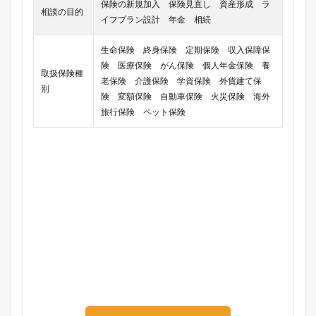
保険の新規加入 保険見直し 資産形成 ラ
相談の目的
イフプラン設計 年金 相続
生命保険 終身保険 定期保険 収入保障保
険 医療保険 がん保険 個人年金保険 養
取扱保険種
老保険 介護保険 学資保険 外貨建て保
別
険 変額保険 自動車保険 火災保険 海外
旅行保険 ペット保険