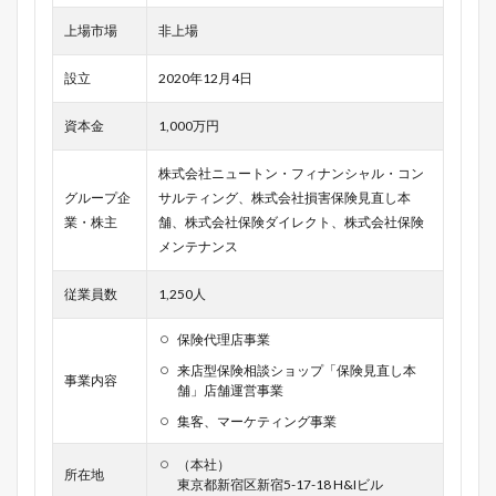
上場市場
非上場
設立
2020年12月4日
資本金
1,000万円
株式会社ニュートン・フィナンシャル・コン
グループ企
サルティング、株式会社損害保険見直し本
業・株主
舗、株式会社保険ダイレクト、株式会社保険
メンテナンス
従業員数
1,250人
保険代理店事業
来店型保険相談ショップ「保険見直し本
事業内容
舗」店舗運営事業
集客、マーケティング事業
（本社）
所在地
東京都新宿区新宿5-17-18 H&Iビル