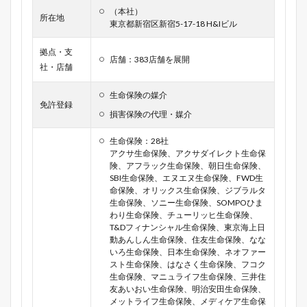
（本社）
所在地
東京都新宿区新宿5-17-18 H&Iビル
拠点・支
店舗：383店舗を展開
社・店舗
生命保険の媒介
免許登録
損害保険の代理・媒介
生命保険：28社
アクサ生命保険、アクサダイレクト生命保
険、アフラック生命保険、朝日生命保険、
SBI生命保険、エヌエヌ生命保険、FWD生
命保険、オリックス生命保険、ジブラルタ
生命保険、ソニー生命保険、SOMPOひま
わり生命保険、チューリッヒ生命保険、
T&Dフィナンシャル生命保険、東京海上日
動あんしん生命保険、住友生命保険、なな
いろ生命保険、日本生命保険、ネオファー
スト生命保険、はなさく生命保険、フコク
生命保険、マニュライフ生命保険、三井住
友あいおい生命保険、明治安田生命保険、
メットライフ生命保険、メディケア生命保