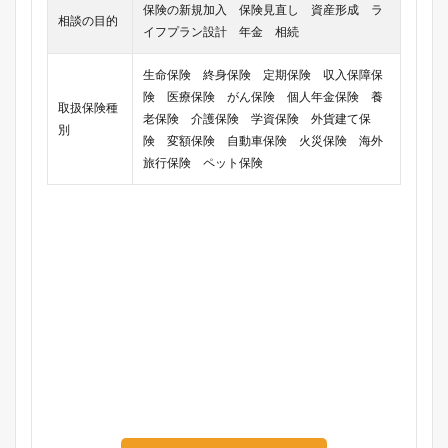
保険の新規加入 保険見直し 資産形成 ラ
相談の目的
イフプラン設計 年金 相続
生命保険 終身保険 定期保険 収入保障保
険 医療保険 がん保険 個人年金保険 養
取扱保険種
老保険 介護保険 学資保険 外貨建て保
別
険 変額保険 自動車保険 火災保険 海外
旅行保険 ペット保険