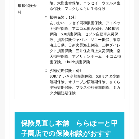
険、大樹生命保険、ニッセイ・ウェルス生
取扱保険会
命保険、フコクしんらい生命保険
社
損害保険：16社
あいおいニッセイ同和損害保険、アイペッ
ト損害保険、アニコム損害保険、AIG損害
保険、SBI損害保険、セゾン自動車火災保
険、損害保険ジャパン、ソニー損保、東京
海上日動、日新火災海上保険、三井ダイレ
クト損害保険、三井住友海上火災保険、楽
天損害保険、アメリカンホーム 、セコム損
害保険、Chubb損害保険
少額短期保険：6社
SBIいきいき少額短期保険、SBIリスタ少額
短期保険、オリーブ少額短期保険、さくら
少額短期保険、プラス少額短期保険、ミカ
タ少額短期保険
保険見直し本舗 ららぽーと甲
子園店での保険相談がおすす