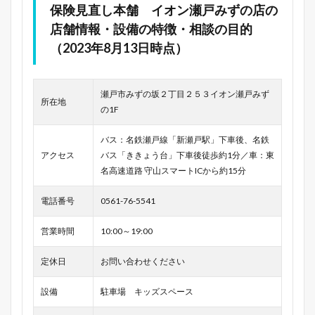
保険見直し本舗 イオン瀬戸みずの店の
店舗情報・設備の特徴・相談の目的
（2023年8月13日時点）
瀬戸市みずの坂２丁目２５３イオン瀬戸みず
所在地
の1F
バス：名鉄瀬戸線「新瀬戸駅」下車後、名鉄
アクセス
バス「ききょう台」下車後徒歩約1分／車：東
名高速道路 守山スマートICから約15分
電話番号
0561-76-5541
営業時間
10:00～19:00
定休日
お問い合わせください
設備
駐車場 キッズスペース