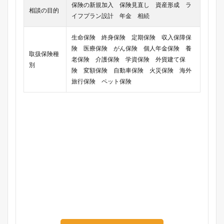
保険の新規加入 保険見直し 資産形成 ラ
相談の目的
イフプラン設計 年金 相続
生命保険 終身保険 定期保険 収入保障保
険 医療保険 がん保険 個人年金保険 養
取扱保険種
老保険 介護保険 学資保険 外貨建て保
別
険 変額保険 自動車保険 火災保険 海外
旅行保険 ペット保険