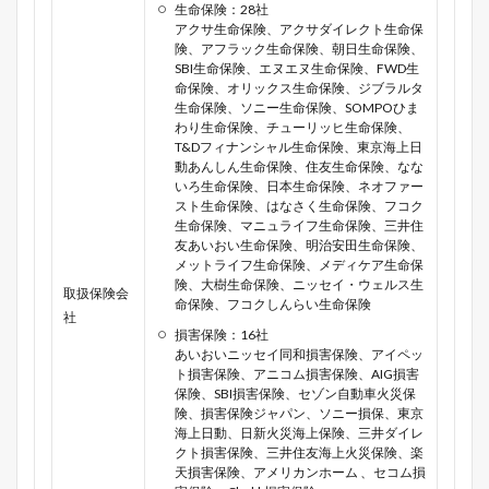
生命保険：28社
アクサ生命保険、アクサダイレクト生命保
険、アフラック生命保険、朝日生命保険、
SBI生命保険、エヌエヌ生命保険、FWD生
命保険、オリックス生命保険、ジブラルタ
生命保険、ソニー生命保険、SOMPOひま
わり生命保険、チューリッヒ生命保険、
T&Dフィナンシャル生命保険、東京海上日
動あんしん生命保険、住友生命保険、なな
いろ生命保険、日本生命保険、ネオファー
スト生命保険、はなさく生命保険、フコク
生命保険、マニュライフ生命保険、三井住
友あいおい生命保険、明治安田生命保険、
メットライフ生命保険、メディケア生命保
険、大樹生命保険、ニッセイ・ウェルス生
取扱保険会
命保険、フコクしんらい生命保険
社
損害保険：16社
あいおいニッセイ同和損害保険、アイペッ
ト損害保険、アニコム損害保険、AIG損害
保険、SBI損害保険、セゾン自動車火災保
険、損害保険ジャパン、ソニー損保、東京
海上日動、日新火災海上保険、三井ダイレ
クト損害保険、三井住友海上火災保険、楽
天損害保険、アメリカンホーム 、セコム損