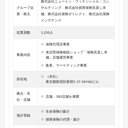
株式会社ニュートン・フィナンシャル・コン
グループ企
サルティング、株式会社損害保険見直し本
業・株主
舗、株式会社保険ダイレクト、株式会社保険
メンテナンス
従業員数
1,250人
保険代理店事業
来店型保険相談ショップ「保険見直し本
事業内容
舗」店舗運営事業
集客、マーケティング事業
（本社）
所在地
東京都新宿区新宿5-17-18 H&Iビル
拠点・支
店舗：383店舗を展開
社・店舗
生命保険の媒介
免許登録
損害保険の代理・媒介