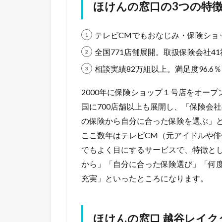
ほけんの窓口の3つの特
テレビCMでもおなじみ・保険ショ
全国771店舗展開。取扱保険会社41
相談実績82万組以上。満足度96.6％（VA
2000年に保険ショップ１号店をオー
国に700店舗以上も展開し、「保険会
の保険から自分に合った保険を選ぶ」
ここ数年はテレビCM（元アイドルや
でもよく目にするサービスで、特徴と
から」「自分に合った保険選び」「何
充実」といったところになります。
ほけんの窓口 越谷レイ