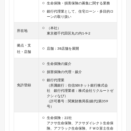
生命保険・損害保険の募集に関する業務
銀行代理業として、住宅ローン・多目的ロ
ーンの取り扱い
（本社）
所在地
東京都千代田区丸の内1-9-2
拠点・支
店舗：38店舗を展開
社・店舗
生命保険の媒介
損害保険の代理・媒介
銀行代理業
免許登録
（所属銀行：住信SBIネット銀行株式会
社 銀行代理業者：株式会社リクルートゼ
クシィなび）
（許可番号：関東財務局長(銀代)第359
号）
生命保険：22社
アクサ生命保険、アクサダイレクト生命保
険、アフラック生命保険、ＦＷＤ富士生命