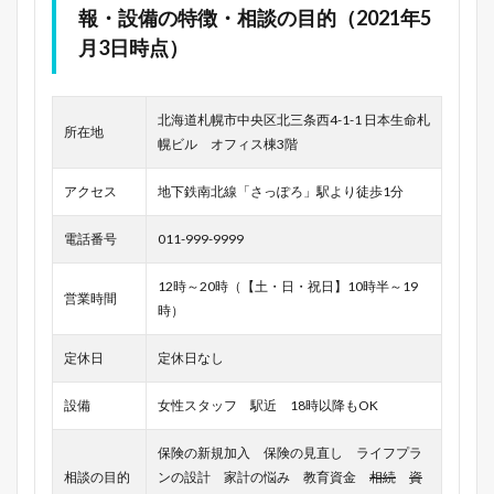
報・設備の特徴・相談の目的（2021年5
月3日時点）
北海道札幌市中央区北三条西4-1-1 日本生命札
所在地
幌ビル オフィス棟3階
アクセス
地下鉄南北線「さっぽろ」駅より徒歩1分
電話番号
011-999-9999
12時～20時（【土・日・祝日】10時半～19
営業時間
時）
定休日
定休日なし
設備
女性スタッフ 駅近 18時以降もOK
保険の新規加入 保険の見直し ライフプラ
相談の目的
ンの設計 家計の悩み 教育資金
相続
資