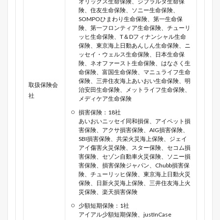
オリックス生命保険、ジブラルタ生命保
険、住友生命保険、ソニー生命保険、
SOMPOひまわり生命保険、第一生命保
険、第一フロンティア生命保険、チューリ
ッヒ生命保険、T＆Dフィナンシャル生命
保険、東京海上日動あんしん生命保険、ニ
ッセイ・ウェルス生命保険、日本生命保
険、ネオファースト生命保険、はなさく生
命保険、富国生命保険、マニュライフ生命
保険、三井住友海上あいおい生命保険、明
取扱保険会
治安田生命保険、メットライフ生命保険、
社
メディケア生命保険
損害保険：18社
あいおいニッセイ同和損保、アイペット損
害保険、アクサ損害保険、AIG損害保険、
SBI損害保険、共栄火災海上保険、ジェイ
アイ傷害火災保険、スター保険、セコム損
害保険、セゾン自動車火災保険、ソニー損
害保険、損害保険ジャパン、Chubb損害保
険、チューリッヒ保険、東京海上日動火災
保険、日新火災海上保険、三井住友海上火
災保険、楽天損害保険
少額短期保険：1社
アイアル少額短期保険、justInCase