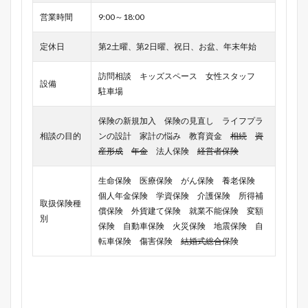
営業時間
9:00～18:00
定休日
第2土曜、第2日曜、祝日、お盆、年末年始
訪問相談 キッズスペース 女性スタッフ
設備
駐車場
保険の新規加入 保険の見直し ライフプラ
相談の目的
ンの設計 家計の悩み 教育資金
相続
資
産形成
年金
法人保険
経営者保険
生命保険 医療保険 がん保険 養老保険
個人年金保険 学資保険 介護保険 所得補
取扱保険種
償保険 外貨建て保険 就業不能保険 変額
別
保険 自動車保険 火災保険 地震保険 自
転車保険 傷害保険
結婚式総合保
険