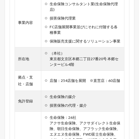
生命保険コンサルタント業(生命保険代理
店)
損害保険代理業
事業内容
FC店舗展開事業並びにそれに付随する各
種事業
保険販売支援に関するソリューション事業
（本社）
所在地
東京都文京区本郷二丁目27番20号 本郷セ
ンタービル4階
拠点・支
店舗：254店舗を展開 ※直営店：60店舗
社・店舗
生命保険の媒介
免許登録
損害保険の代理・媒介
生命保険：26社
アクサ生命保険、アクサダイレクト生命保
険、朝日生命保険、アフラック生命保険、
エヌエヌ生命保険、FWD富士生命保険、